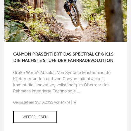
CANYON PRÄSENTIERT DAS SPECTRAL CF 8 K.I.S.
DIE NÄCHSTE STUFE DER FAHRRADEVOLUTION
Große Worte? Absolut. Von Syntace Mastermind Jo
Klieber erfunden und von Canyon mitentwickelt,
kommt die innovative, vollständig im Oberrohr des
Rahmens integrierte Technologie ...
Gepostet am 25.10.2022 von MRM |
WEITER LESEN