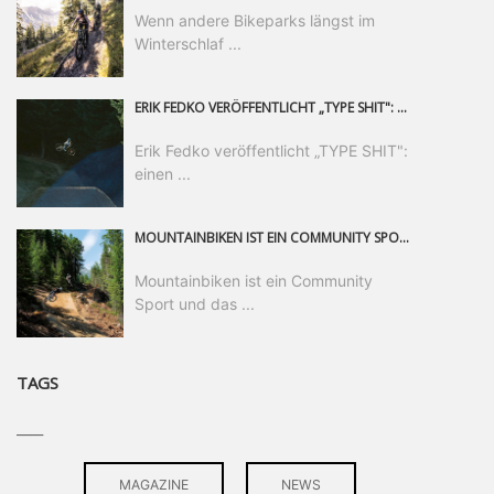
Wenn andere Bikeparks längst im
Winterschlaf ...
ERIK FEDKO VERÖFFENTLICHT „TYPE SHIT": EINEN 23-MINÜTIGEN MOUNTAINBIKE-FILM, ÜBER DREI JAHRE RUND UM DIE WELT GEDREHT. ZEITGLEICH LAUNCHT ER DIE GLEICHNAMIGE KOLLEKTION SEINER BRAND TYPE. EIN SEGMENT DES FILMS ERSCHEINT SEPARAT AUF RED BULL BIKE.
Erik Fedko veröffentlicht „TYPE SHIT":
einen ...
MOUNTAINBIKEN IST EIN COMMUNITY SPORT UND DAS BEWEIST SICH IN DER BIKE REPUBLIC SÖLDEN GERADE EINDRUCKSVOLL AUF ALLEN LEVELN. FREERIDE PROFI, SHAPERIN UND FRISCH GEWÄHLTE SWATCH NINES MVP VERO SANDLER IST BEGEISTERT VON DER VIELFALT DER BIKE DESTINATION, DER NEUEN JUMPLINE UND PLÄDIERT FÜR MUT BEI (FRAUEN) COMMUNITIES. VERO UND IHR VERLOBTER SAM HODGES VERBRINGEN MEHRERE MONATE IN DER BIKE REPUBLIC UND LASSEN UNS DARAN TEILHABEN. UM COMMUNITY GEHT ES AUCH BEI DER PARTNERSCHAFT ZWISCHEN SÖLDEN UND DEM NEUEN RIDERS PARK DONOVALY IN DER SLOWAKEI: DER DORTIGE TOURISMUSDIREKTOR JIRI PEC IST ÜBERZEUGT: VON MEHR BIKEPARKS PROFITIERT DIE GANZE MTB-SZENE – UND MIT DOMINIK LINSER, GESCHÄFTSFÜHRER DER BRS, HAT ER DAMIT DEN PERFEKTEN PARTNER GEFUNDEN.
Mountainbiken ist ein Community
Sport und das ...
TAGS
____
MAGAZINE
NEWS