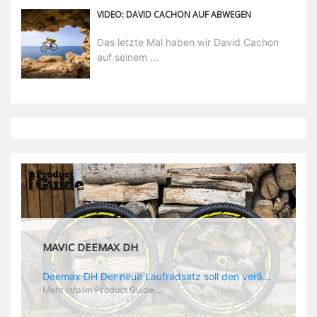
VIDEO: DAVID CACHON AUF ABWEGEN
Das letzte Mal haben wir David Cachon
auf seinem ...
MAVIC DEEMAX DH
Deemax DH Der neue Laufradsatz soll den veränderten Ansprüchen im Downhill Einsatz gerecht werden: die Geschwindigkeiten werden immer höher, die Kräfte, die aufs Material wirken ebenfalls. Damit steigen natürlich auch die Ansprüche der Fahrer ans Material. Das einzige, was eventuell niedriger wird, ist der Reifendruck. Somit ergibt sich der Anforderungskatalog an das Deemax-Update. Hier ist das Ergebnis: - der Laufradsatz bekam eine neue Felge mit 28 mm Innenbreite. Laut Scott Sharples ist das der beste Kompromiss aus Stabilität, Gewicht und Steifigkeit, vor allem aber passt diese Breite am besten zu den Reifen, die aktuell auf dem Markt sind und im Renneinsatz gefahren werden. Es gehe auch breite und schmaler, 28 mm hätten sich aber im Test als Optimum herausgestellt. - mit einem 4D-Fertigungsprozess wurde die Materialverteilung optimiert: Stabilität dort, wo sie erforderlich ist, Gewichtsersparnis da, wo es Sinn macht. Somit gibt Mavic eine GGewichtsersparnis von 15 % an, ohne an Stabilität einzubüßen - neue, ultraleichte „double butted“ Speichen und ein super effizienter Freilauf - Mavics bewährtes UST System für perfekte Kompatibilität mit Tubeless Reifen - Gewicht (Laufradset): 1944 g)
Mehr Info im Product Guide ...