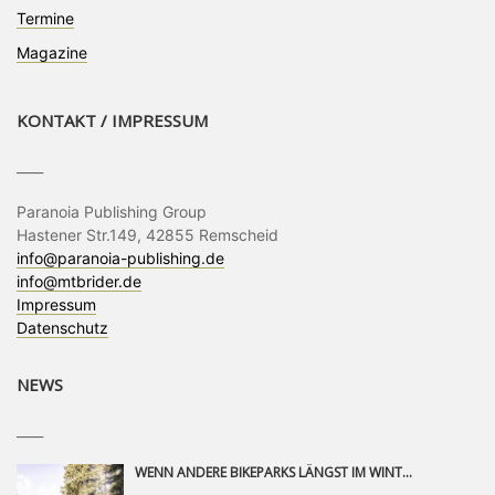
Termine
Magazine
KONTAKT / IMPRESSUM
____
Paranoia Publishing Group
Hastener Str.149, 42855 Remscheid
info@paranoia-publishing.de
info@mtbrider.de
Impressum
Datenschutz
NEWS
____
WENN ANDERE BIKEPARKS LÄNGST IM WINTERSCHLAF SIND, IST MAN IN SAALFELDEN LEOGANG IMMER NOCH AM MOUNTAINBIKEN. IST DER HERBST DIE SCHÖNSTE ZEIT DES JAHRES? AUF DEN TRAILS RUND UM SAALFELDEN LEOGANG UND IM EPIC BIKEPARK LEOGANG IST ER DAS AUF JEDEN FALL – UND DIE GEFÜHLT DIE LÄNGSTE NOCH DAZU. NOCH BIS MINDESTENS 8. NOVEMBER STEHT DAS PINZGAUER MOUNTAINBIKE-PARADIES ALLEN RIDERN OFFEN, DIE EINFACH NICHT GENUG KRIEGEN KÖNNEN. DABEI HÄLT DIE GOLDENE JAHRESZEIT IN SAALFELDEN LEOGANG WEIT MEHR ALS LINES, TRAILS UND HERBSTPANORAMEN BEREIT: MIT DEM BIKE FESTIVAL, VERSCHIEDENEN LADIES SHRED EVENTS UND EINEM DIE GESAMTE SAISON ANDAUERNDEN PHOTO CONTEST ZUM 25-JÄHRIGEN BIKEPARK-JUBILÄUM GIBT ES RUND UM ÖSTERREICHS ÄLTESTEN BIKEPARK EINIGES ZU ERLEBEN.