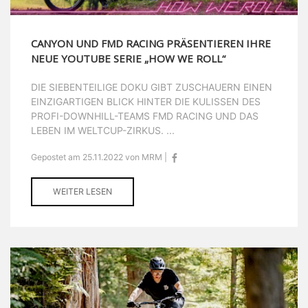
CANYON UND FMD RACING PRÄSENTIEREN IHRE
NEUE YOUTUBE SERIE „HOW WE ROLL“
DIE SIEBENTEILIGE DOKU GIBT ZUSCHAUERN EINEN
EINZIGARTIGEN BLICK HINTER DIE KULISSEN DES
PROFI-DOWNHILL-TEAMS FMD RACING UND DAS
LEBEN IM WELTCUP-ZIRKUS. ...
Gepostet am 25.11.2022 von MRM |
WEITER LESEN