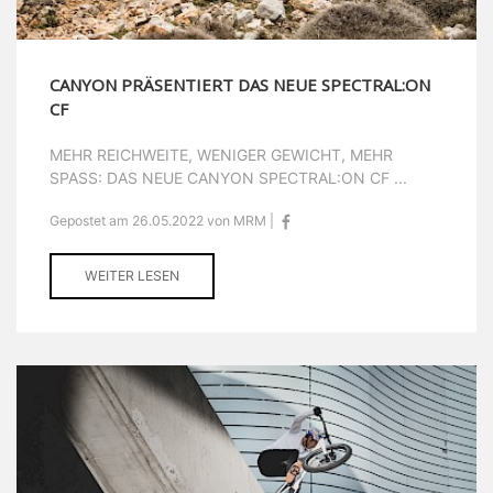
CANYON PRÄSENTIERT DAS NEUE SPECTRAL:ON
CF
MEHR REICHWEITE, WENIGER GEWICHT, MEHR
SPASS: DAS NEUE CANYON SPECTRAL:ON CF ...
Gepostet am 26.05.2022 von MRM |
WEITER LESEN