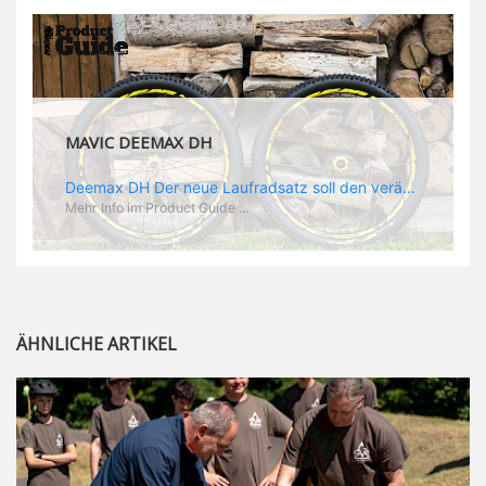
MAVIC DEEMAX DH
Deemax DH Der neue Laufradsatz soll den veränderten Ansprüchen im Downhill Einsatz gerecht werden: die Geschwindigkeiten werden immer höher, die Kräfte, die aufs Material wirken ebenfalls. Damit steigen natürlich auch die Ansprüche der Fahrer ans Material. Das einzige, was eventuell niedriger wird, ist der Reifendruck. Somit ergibt sich der Anforderungskatalog an das Deemax-Update. Hier ist das Ergebnis: - der Laufradsatz bekam eine neue Felge mit 28 mm Innenbreite. Laut Scott Sharples ist das der beste Kompromiss aus Stabilität, Gewicht und Steifigkeit, vor allem aber passt diese Breite am besten zu den Reifen, die aktuell auf dem Markt sind und im Renneinsatz gefahren werden. Es gehe auch breite und schmaler, 28 mm hätten sich aber im Test als Optimum herausgestellt. - mit einem 4D-Fertigungsprozess wurde die Materialverteilung optimiert: Stabilität dort, wo sie erforderlich ist, Gewichtsersparnis da, wo es Sinn macht. Somit gibt Mavic eine GGewichtsersparnis von 15 % an, ohne an Stabilität einzubüßen - neue, ultraleichte „double butted“ Speichen und ein super effizienter Freilauf - Mavics bewährtes UST System für perfekte Kompatibilität mit Tubeless Reifen - Gewicht (Laufradset): 1944 g)
Mehr Info im Product Guide ...
ÄHNLICHE ARTIKEL