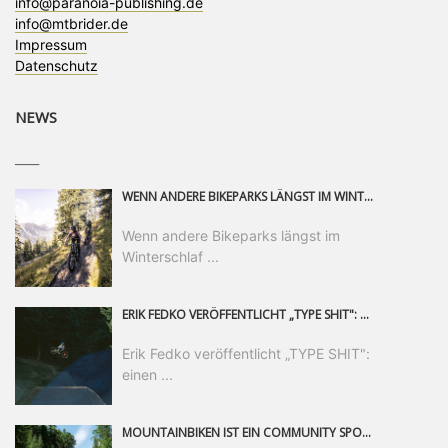
info@paranoia-publishing.de
info@mtbrider.de
Impressum
Datenschutz
NEWS
____
WENN ANDERE BIKEPARKS LÄNGST IM WINTERSCHLAF SIND, IST MAN IN SAALFELDEN LEOGANG IMMER NOCH AM MOUNTAINBIKEN. IST DER HERBST DIE SCHÖNSTE ZEIT DES JAHRES? AUF DEN TRAILS RUND UM SAALFELDEN LEOGANG UND IM EPIC BIKEPARK LEOGANG IST ER DAS AUF JEDEN FALL – UND DIE GEFÜHLT DIE LÄNGSTE NOCH DAZU. NOCH BIS MINDESTENS 8. NOVEMBER STEHT DAS PINZGAUER MOUNTAINBIKE-PARADIES ALLEN RIDERN OFFEN, DIE EINFACH NICHT GENUG KRIEGEN KÖNNEN. DABEI HÄLT DIE GOLDENE JAHRESZEIT IN SAALFELDEN LEOGANG WEIT MEHR ALS LINES, TRAILS UND HERBSTPANORAMEN BEREIT: MIT DEM BIKE FESTIVAL, VERSCHIEDENEN LADIES SHRED EVENTS UND EINEM DIE GESAMTE SAISON ANDAUERNDEN PHOTO CONTEST ZUM 25-JÄHRIGEN BIKEPARK-JUBILÄUM GIBT ES RUND UM ÖSTERREICHS ÄLTESTEN BIKEPARK EINIGES ZU ERLEBEN.
Wenn andere Bikeparks längst im
Winterschlaf ...
ERIK FEDKO VERÖFFENTLICHT „TYPE SHIT": EINEN 23-MINÜTIGEN MOUNTAINBIKE-FILM, ÜBER DREI JAHRE RUND UM DIE WELT GEDREHT. ZEITGLEICH LAUNCHT ER DIE GLEICHNAMIGE KOLLEKTION SEINER BRAND TYPE. EIN SEGMENT DES FILMS ERSCHEINT SEPARAT AUF RED BULL BIKE.
Erik Fedko veröffentlicht „TYPE SHIT":
einen ...
MOUNTAINBIKEN IST EIN COMMUNITY SPORT UND DAS BEWEIST SICH IN DER BIKE REPUBLIC SÖLDEN GERADE EINDRUCKSVOLL AUF ALLEN LEVELN. FREERIDE PROFI, SHAPERIN UND FRISCH GEWÄHLTE SWATCH NINES MVP VERO SANDLER IST BEGEISTERT VON DER VIELFALT DER BIKE DESTINATION, DER NEUEN JUMPLINE UND PLÄDIERT FÜR MUT BEI (FRAUEN) COMMUNITIES. VERO UND IHR VERLOBTER SAM HODGES VERBRINGEN MEHRERE MONATE IN DER BIKE REPUBLIC UND LASSEN UNS DARAN TEILHABEN. UM COMMUNITY GEHT ES AUCH BEI DER PARTNERSCHAFT ZWISCHEN SÖLDEN UND DEM NEUEN RIDERS PARK DONOVALY IN DER SLOWAKEI: DER DORTIGE TOURISMUSDIREKTOR JIRI PEC IST ÜBERZEUGT: VON MEHR BIKEPARKS PROFITIERT DIE GANZE MTB-SZENE – UND MIT DOMINIK LINSER, GESCHÄFTSFÜHRER DER BRS, HAT ER DAMIT DEN PERFEKTEN PARTNER GEFUNDEN.