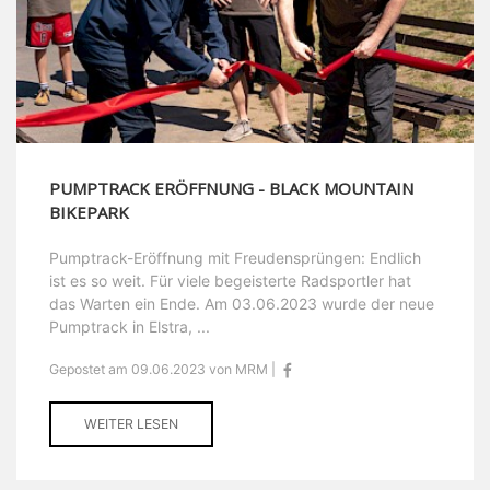
PUMPTRACK ERÖFFNUNG - BLACK MOUNTAIN
BIKEPARK
Pumptrack-Eröffnung mit Freudensprüngen: Endlich
ist es so weit. Für viele begeisterte Radsportler hat
das Warten ein Ende. Am 03.06.2023 wurde der neue
Pumptrack in Elstra, ...
Gepostet am 09.06.2023 von MRM |
WEITER LESEN