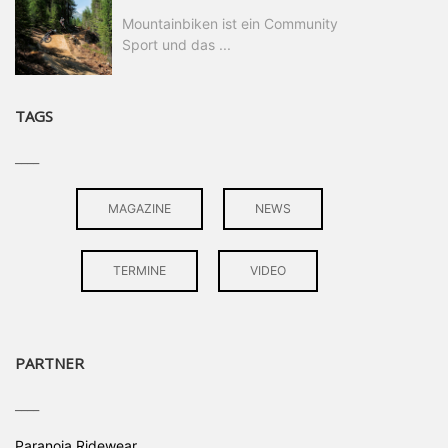
Mountainbiken ist ein Community
Sport und das ...
TAGS
____
MAGAZINE
NEWS
TERMINE
VIDEO
PARTNER
____
Paranoia Ridewear