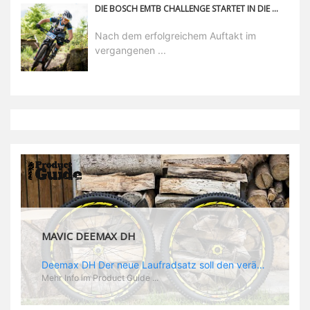
DIE BOSCH EMTB CHALLENGE STARTET IN DIE NEUE SAISON!
Nach dem erfolgreichem Auftakt im
vergangenen ...
MAVIC DEEMAX DH
Deemax DH Der neue Laufradsatz soll den veränderten Ansprüchen im Downhill Einsatz gerecht werden: die Geschwindigkeiten werden immer höher, die Kräfte, die aufs Material wirken ebenfalls. Damit steigen natürlich auch die Ansprüche der Fahrer ans Material. Das einzige, was eventuell niedriger wird, ist der Reifendruck. Somit ergibt sich der Anforderungskatalog an das Deemax-Update. Hier ist das Ergebnis: - der Laufradsatz bekam eine neue Felge mit 28 mm Innenbreite. Laut Scott Sharples ist das der beste Kompromiss aus Stabilität, Gewicht und Steifigkeit, vor allem aber passt diese Breite am besten zu den Reifen, die aktuell auf dem Markt sind und im Renneinsatz gefahren werden. Es gehe auch breite und schmaler, 28 mm hätten sich aber im Test als Optimum herausgestellt. - mit einem 4D-Fertigungsprozess wurde die Materialverteilung optimiert: Stabilität dort, wo sie erforderlich ist, Gewichtsersparnis da, wo es Sinn macht. Somit gibt Mavic eine GGewichtsersparnis von 15 % an, ohne an Stabilität einzubüßen - neue, ultraleichte „double butted“ Speichen und ein super effizienter Freilauf - Mavics bewährtes UST System für perfekte Kompatibilität mit Tubeless Reifen - Gewicht (Laufradset): 1944 g)
Mehr Info im Product Guide ...