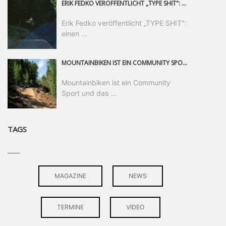
ERIK FEDKO VERÖFFENTLICHT „TYPE SHIT": EINEN 23-MINÜTIGEN MOUNTAINBIKE-FILM, ÜBER DREI JAHRE RUND UM DIE WELT GEDREHT. ZEITGLEICH LAUNCHT ER DIE GLEICHNAMIGE KOLLEKTION SEINER BRAND TYPE. EIN SEGMENT DES FILMS ERSCHEINT SEPARAT AUF RED BULL BIKE.
Erik Fedko veröffentlicht „TYPE SHIT":
einen ...
MOUNTAINBIKEN IST EIN COMMUNITY SPORT UND DAS BEWEIST SICH IN DER BIKE REPUBLIC SÖLDEN GERADE EINDRUCKSVOLL AUF ALLEN LEVELN. FREERIDE PROFI, SHAPERIN UND FRISCH GEWÄHLTE SWATCH NINES MVP VERO SANDLER IST BEGEISTERT VON DER VIELFALT DER BIKE DESTINATION, DER NEUEN JUMPLINE UND PLÄDIERT FÜR MUT BEI (FRAUEN) COMMUNITIES. VERO UND IHR VERLOBTER SAM HODGES VERBRINGEN MEHRERE MONATE IN DER BIKE REPUBLIC UND LASSEN UNS DARAN TEILHABEN. UM COMMUNITY GEHT ES AUCH BEI DER PARTNERSCHAFT ZWISCHEN SÖLDEN UND DEM NEUEN RIDERS PARK DONOVALY IN DER SLOWAKEI: DER DORTIGE TOURISMUSDIREKTOR JIRI PEC IST ÜBERZEUGT: VON MEHR BIKEPARKS PROFITIERT DIE GANZE MTB-SZENE – UND MIT DOMINIK LINSER, GESCHÄFTSFÜHRER DER BRS, HAT ER DAMIT DEN PERFEKTEN PARTNER GEFUNDEN.
Mountainbiken ist ein Community
Sport und das ...
TAGS
____
MAGAZINE
NEWS
TERMINE
VIDEO