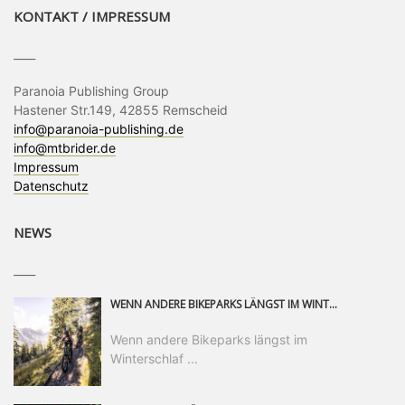
KONTAKT / IMPRESSUM
____
Paranoia Publishing Group
Hastener Str.149, 42855 Remscheid
info@paranoia-publishing.de
info@mtbrider.de
Impressum
Datenschutz
NEWS
____
WENN ANDERE BIKEPARKS LÄNGST IM WINTERSCHLAF SIND, IST MAN IN SAALFELDEN LEOGANG IMMER NOCH AM MOUNTAINBIKEN. IST DER HERBST DIE SCHÖNSTE ZEIT DES JAHRES? AUF DEN TRAILS RUND UM SAALFELDEN LEOGANG UND IM EPIC BIKEPARK LEOGANG IST ER DAS AUF JEDEN FALL – UND DIE GEFÜHLT DIE LÄNGSTE NOCH DAZU. NOCH BIS MINDESTENS 8. NOVEMBER STEHT DAS PINZGAUER MOUNTAINBIKE-PARADIES ALLEN RIDERN OFFEN, DIE EINFACH NICHT GENUG KRIEGEN KÖNNEN. DABEI HÄLT DIE GOLDENE JAHRESZEIT IN SAALFELDEN LEOGANG WEIT MEHR ALS LINES, TRAILS UND HERBSTPANORAMEN BEREIT: MIT DEM BIKE FESTIVAL, VERSCHIEDENEN LADIES SHRED EVENTS UND EINEM DIE GESAMTE SAISON ANDAUERNDEN PHOTO CONTEST ZUM 25-JÄHRIGEN BIKEPARK-JUBILÄUM GIBT ES RUND UM ÖSTERREICHS ÄLTESTEN BIKEPARK EINIGES ZU ERLEBEN.
Wenn andere Bikeparks längst im
Winterschlaf ...