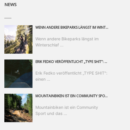
NEWS
____
WENN ANDERE BIKEPARKS LÄNGST IM WINTERSCHLAF SIND, IST MAN IN SAALFELDEN LEOGANG IMMER NOCH AM MOUNTAINBIKEN. IST DER HERBST DIE SCHÖNSTE ZEIT DES JAHRES? AUF DEN TRAILS RUND UM SAALFELDEN LEOGANG UND IM EPIC BIKEPARK LEOGANG IST ER DAS AUF JEDEN FALL – UND DIE GEFÜHLT DIE LÄNGSTE NOCH DAZU. NOCH BIS MINDESTENS 8. NOVEMBER STEHT DAS PINZGAUER MOUNTAINBIKE-PARADIES ALLEN RIDERN OFFEN, DIE EINFACH NICHT GENUG KRIEGEN KÖNNEN. DABEI HÄLT DIE GOLDENE JAHRESZEIT IN SAALFELDEN LEOGANG WEIT MEHR ALS LINES, TRAILS UND HERBSTPANORAMEN BEREIT: MIT DEM BIKE FESTIVAL, VERSCHIEDENEN LADIES SHRED EVENTS UND EINEM DIE GESAMTE SAISON ANDAUERNDEN PHOTO CONTEST ZUM 25-JÄHRIGEN BIKEPARK-JUBILÄUM GIBT ES RUND UM ÖSTERREICHS ÄLTESTEN BIKEPARK EINIGES ZU ERLEBEN.
Wenn andere Bikeparks längst im
Winterschlaf ...
ERIK FEDKO VERÖFFENTLICHT „TYPE SHIT": EINEN 23-MINÜTIGEN MOUNTAINBIKE-FILM, ÜBER DREI JAHRE RUND UM DIE WELT GEDREHT. ZEITGLEICH LAUNCHT ER DIE GLEICHNAMIGE KOLLEKTION SEINER BRAND TYPE. EIN SEGMENT DES FILMS ERSCHEINT SEPARAT AUF RED BULL BIKE.
Erik Fedko veröffentlicht „TYPE SHIT":
einen ...
MOUNTAINBIKEN IST EIN COMMUNITY SPORT UND DAS BEWEIST SICH IN DER BIKE REPUBLIC SÖLDEN GERADE EINDRUCKSVOLL AUF ALLEN LEVELN. FREERIDE PROFI, SHAPERIN UND FRISCH GEWÄHLTE SWATCH NINES MVP VERO SANDLER IST BEGEISTERT VON DER VIELFALT DER BIKE DESTINATION, DER NEUEN JUMPLINE UND PLÄDIERT FÜR MUT BEI (FRAUEN) COMMUNITIES. VERO UND IHR VERLOBTER SAM HODGES VERBRINGEN MEHRERE MONATE IN DER BIKE REPUBLIC UND LASSEN UNS DARAN TEILHABEN. UM COMMUNITY GEHT ES AUCH BEI DER PARTNERSCHAFT ZWISCHEN SÖLDEN UND DEM NEUEN RIDERS PARK DONOVALY IN DER SLOWAKEI: DER DORTIGE TOURISMUSDIREKTOR JIRI PEC IST ÜBERZEUGT: VON MEHR BIKEPARKS PROFITIERT DIE GANZE MTB-SZENE – UND MIT DOMINIK LINSER, GESCHÄFTSFÜHRER DER BRS, HAT ER DAMIT DEN PERFEKTEN PARTNER GEFUNDEN.
Mountainbiken ist ein Community
Sport und das ...