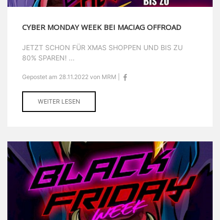
CYBER MONDAY WEEK BEI MACIAG OFFROAD
JETZT SCHON FÜR XMAS SHOPPEN UND BIS ZU
80% SPAREN! ...
Gepostet am 28.11.2022 von MRM |
WEITER LESEN