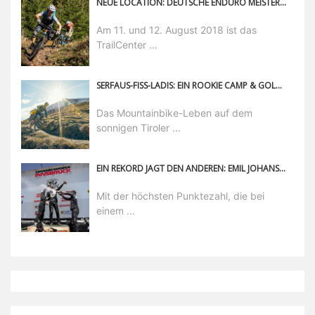
NEUE LOCATION: DEUTSCHE ENDURO MEISTERSCHAFT IM TRAILCENTER RABENBERG
Am 11. und 12. August 2018 ist das
TrailCenter ...
SERFAUS-FISS-LADIS: EIN ROOKIE CAMP & GOLDENE AUSSICHTEN FÜR DEN HERBST
Das Mountainbike-Leben auf dem
sonnigen Tiroler ...
EIN REKORD JAGT DEN ANDEREN: EMIL JOHANSSON GEWINNT ZUM DRITTEN MAL IN INNSBRUCK - DIE GRÖSSTE CROWD SEIT BESTEHEN DES EVENTS FEIERT AM HEISSESTEN TAG DES JAHRES
Mit der höchsten Punktezahl, die bei
einem ...