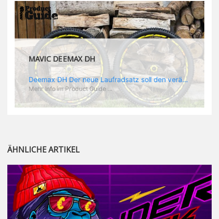
MAVIC DEEMAX PRO
Deemax Pro Schuh Vielleicht fragt ihr euch, was ein Schuh mit Deemax zu tun hat? Nun, hier spielt vor allem der Einsatzzweck eine Rolle: Deemax steht für Gravity pur und dafür ist auch der neue Schuh gedacht, der vor allem den Ideen von Downhill Legende Fabien Barel entspricht. Der Schuh soll ganz der Deemax Philosophie entsprechen: kompromisslose Funktion, effizient und hoher Komfort standen auf der Wunschliste von Fabien. Und das kam dabei heraus: - die neue „Energy Grip AM“ Sohle bietet maximale Stabilität und optimalen Grip auf dem Pedal. - die „Ergo Fit“ Innensohle soll super hohen Komfort bieten und optimal sitzen und zwar den ganzen Tag lang. - eine 3D-Mesch-Konstruktion soll den Fuß belüften und sowohl bei Sonne also auch unter kühlen Bedingungen für optimales Fußklima sorgen - die Assymetrische Konstruktion mit höherem Seitenteil innen soll den Knöchel optimal schützen - extra Schutz für die Zehen und die Fersen
Mehr Info im Product Guide ...
ÄHNLICHE ARTIKEL