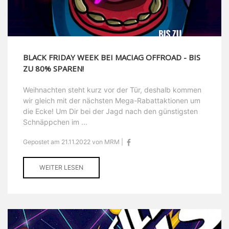
BLACK FRIDAY WEEK BEI MACIAG OFFROAD - BIS
ZU 80% SPAREN!
Weihnachten steht kurz vor der Tür, deshalb kommen
wir gleich mit der nächsten Mega-Rabattaktionen um
die Ecke! Um Dir bei der Jagd nach den günstigsten
Schnäppchen im ...
Gepostet am 21.11.2022 von MRM |
WEITER LESEN