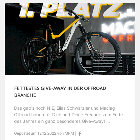
FETTESTES GIVE-AWAY IN DER OFFROAD
BRANCHE
Das gab's noch NIE, Elias Schwärzler und Maciag
Offroad haben für Dich und Deine Freunde zum Ende
des Jahres ein ganz besonderes Give-Away! ...
Gepostet am 12.12.2022 von MRM |