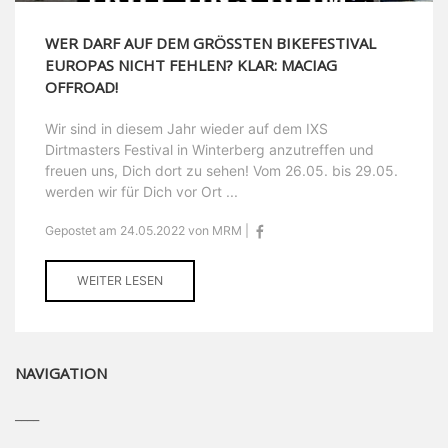
WER DARF AUF DEM GRÖSSTEN BIKEFESTIVAL E
UROPAS NICHT FEHLEN? KLAR: MACIAG O
FFROAD!
Wir sind in diesem Jahr wieder auf dem IXS
Dirtmasters Festival in Winterberg anzutreffen und
freuen uns, Dich dort zu sehen! Vom 26.05. bis 29.05.
werden wir für Dich vor Ort ...
Gepostet am 24.05.2022 von MRM |
WEITER LESEN
NAVIGATION
____