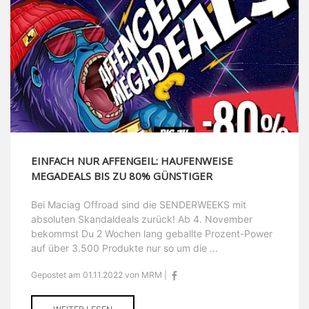
EINFACH NUR AFFENGEIL: HAUFENWEISE
MEGADEALS BIS ZU 80% GÜNSTIGER
Bei Maciag Offroad sind die SENDERWEEKS mit
absoluten Skandaldeals zurück! Ab 4. November
bekommst Du 2 Wochen lang geballte Prozent-Power
auf über 3.500 Produkte nur so um die ...
Gepostet am 01.11.2022 von MRM |