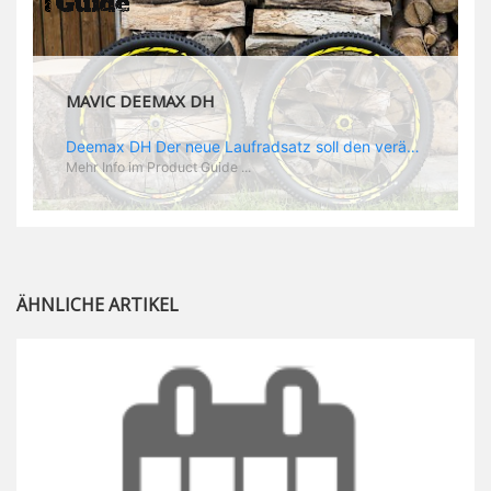
MAVIC DEEMAX DH
Deemax DH Der neue Laufradsatz soll den veränderten Ansprüchen im Downhill Einsatz gerecht werden: die Geschwindigkeiten werden immer höher, die Kräfte, die aufs Material wirken ebenfalls. Damit steigen natürlich auch die Ansprüche der Fahrer ans Material. Das einzige, was eventuell niedriger wird, ist der Reifendruck. Somit ergibt sich der Anforderungskatalog an das Deemax-Update. Hier ist das Ergebnis: - der Laufradsatz bekam eine neue Felge mit 28 mm Innenbreite. Laut Scott Sharples ist das der beste Kompromiss aus Stabilität, Gewicht und Steifigkeit, vor allem aber passt diese Breite am besten zu den Reifen, die aktuell auf dem Markt sind und im Renneinsatz gefahren werden. Es gehe auch breite und schmaler, 28 mm hätten sich aber im Test als Optimum herausgestellt. - mit einem 4D-Fertigungsprozess wurde die Materialverteilung optimiert: Stabilität dort, wo sie erforderlich ist, Gewichtsersparnis da, wo es Sinn macht. Somit gibt Mavic eine GGewichtsersparnis von 15 % an, ohne an Stabilität einzubüßen - neue, ultraleichte „double butted“ Speichen und ein super effizienter Freilauf - Mavics bewährtes UST System für perfekte Kompatibilität mit Tubeless Reifen - Gewicht (Laufradset): 1944 g)
Mehr Info im Product Guide ...
ÄHNLICHE ARTIKEL