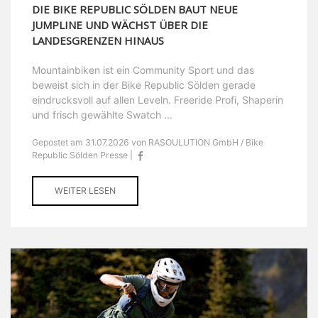
DIE BIKE REPUBLIC SÖLDEN BAUT NEUE
JUMPLINE UND WÄCHST ÜBER DIE
LANDESGRENZEN HINAUS
Mountainbiken ist ein Community Sport und das
beweist sich in der Bike Republic Sölden gerade
eindrucksvoll auf allen Leveln. Freeride Profi, Shaperin
und frisch gewählte Swatch ...
Gepostet am 31.07.2026 von RASOULUTION GmbH / Bike
Republic Sölden Presse |
WEITER LESEN