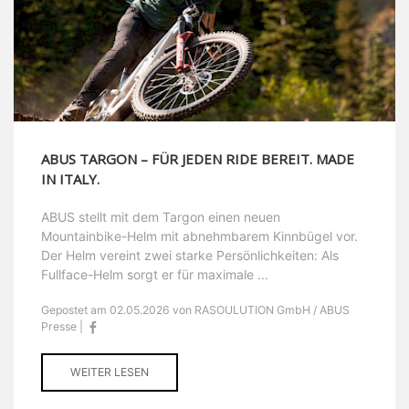
ABUS TARGON – FÜR JEDEN RIDE BEREIT. MADE
IN ITALY.
ABUS stellt mit dem Targon einen neuen
Mountainbike-Helm mit abnehmbarem Kinnbügel vor.
Der Helm vereint zwei starke Persönlichkeiten: Als
Fullface-Helm sorgt er für maximale ...
Gepostet am 02.05.2026 von RASOULUTION GmbH / ABUS
Presse |
WEITER LESEN