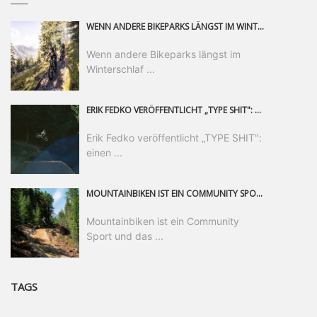
WENN ANDERE BIKEPARKS LÄNGST IM WINTERSCHLAF SIND, IST MAN IN SAALFELDEN LEOGANG IMMER NOCH AM MOUNTAINBIKEN. IST DER HERBST DIE SCHÖNSTE ZEIT DES JAHRES? AUF DEN TRAILS RUND UM SAALFELDEN LEOGANG UND IM EPIC BIKEPARK LEOGANG IST ER DAS AUF JEDEN FALL – UND DIE GEFÜHLT DIE LÄNGSTE NOCH DAZU. NOCH BIS MINDESTENS 8. NOVEMBER STEHT DAS PINZGAUER MOUNTAINBIKE-PARADIES ALLEN RIDERN OFFEN, DIE EINFACH NICHT GENUG KRIEGEN KÖNNEN. DABEI HÄLT DIE GOLDENE JAHRESZEIT IN SAALFELDEN LEOGANG WEIT MEHR ALS LINES, TRAILS UND HERBSTPANORAMEN BEREIT: MIT DEM BIKE FESTIVAL, VERSCHIEDENEN LADIES SHRED EVENTS UND EINEM DIE GESAMTE SAISON ANDAUERNDEN PHOTO CONTEST ZUM 25-JÄHRIGEN BIKEPARK-JUBILÄUM GIBT ES RUND UM ÖSTERREICHS ÄLTESTEN BIKEPARK EINIGES ZU ERLEBEN.
Wenn andere Bikeparks längst im
Winterschlaf ...
ERIK FEDKO VERÖFFENTLICHT „TYPE SHIT": EINEN 23-MINÜTIGEN MOUNTAINBIKE-FILM, ÜBER DREI JAHRE RUND UM DIE WELT GEDREHT. ZEITGLEICH LAUNCHT ER DIE GLEICHNAMIGE KOLLEKTION SEINER BRAND TYPE. EIN SEGMENT DES FILMS ERSCHEINT SEPARAT AUF RED BULL BIKE.
Erik Fedko veröffentlicht „TYPE SHIT":
einen ...
MOUNTAINBIKEN IST EIN COMMUNITY SPORT UND DAS BEWEIST SICH IN DER BIKE REPUBLIC SÖLDEN GERADE EINDRUCKSVOLL AUF ALLEN LEVELN. FREERIDE PROFI, SHAPERIN UND FRISCH GEWÄHLTE SWATCH NINES MVP VERO SANDLER IST BEGEISTERT VON DER VIELFALT DER BIKE DESTINATION, DER NEUEN JUMPLINE UND PLÄDIERT FÜR MUT BEI (FRAUEN) COMMUNITIES. VERO UND IHR VERLOBTER SAM HODGES VERBRINGEN MEHRERE MONATE IN DER BIKE REPUBLIC UND LASSEN UNS DARAN TEILHABEN. UM COMMUNITY GEHT ES AUCH BEI DER PARTNERSCHAFT ZWISCHEN SÖLDEN UND DEM NEUEN RIDERS PARK DONOVALY IN DER SLOWAKEI: DER DORTIGE TOURISMUSDIREKTOR JIRI PEC IST ÜBERZEUGT: VON MEHR BIKEPARKS PROFITIERT DIE GANZE MTB-SZENE – UND MIT DOMINIK LINSER, GESCHÄFTSFÜHRER DER BRS, HAT ER DAMIT DEN PERFEKTEN PARTNER GEFUNDEN.
Mountainbiken ist ein Community
Sport und das ...
TAGS
____