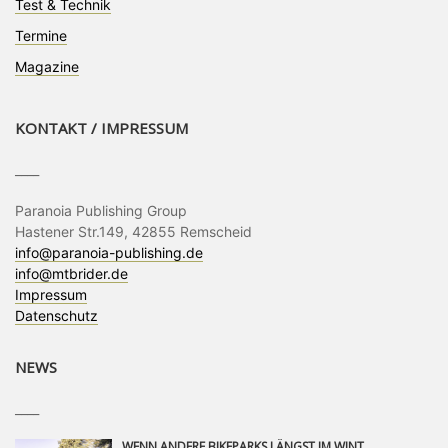
Test & Technik
Termine
Magazine
KONTAKT / IMPRESSUM
____
Paranoia Publishing Group
Hastener Str.149, 42855 Remscheid
info@paranoia-publishing.de
info@mtbrider.de
Impressum
Datenschutz
NEWS
____
WENN ANDERE BIKEPARKS LÄNGST IM WINTERSCHLAF SIND, IST MAN IN SAALFELDEN LEOGANG IMMER NOCH AM MOUNTAINBIKEN. IST DER HERBST DIE SCHÖNSTE ZEIT DES JAHRES? AUF DEN TRAILS RUND UM SAALFELDEN LEOGANG UND IM EPIC BIKEPARK LEOGANG IST ER DAS AUF JEDEN FALL – UND DIE GEFÜHLT DIE LÄNGSTE NOCH DAZU. NOCH BIS MINDESTENS 8. NOVEMBER STEHT DAS PINZGAUER MOUNTAINBIKE-PARADIES ALLEN RIDERN OFFEN, DIE EINFACH NICHT GENUG KRIEGEN KÖNNEN. DABEI HÄLT DIE GOLDENE JAHRESZEIT IN SAALFELDEN LEOGANG WEIT MEHR ALS LINES, TRAILS UND HERBSTPANORAMEN BEREIT: MIT DEM BIKE FESTIVAL, VERSCHIEDENEN LADIES SHRED EVENTS UND EINEM DIE GESAMTE SAISON ANDAUERNDEN PHOTO CONTEST ZUM 25-JÄHRIGEN BIKEPARK-JUBILÄUM GIBT ES RUND UM ÖSTERREICHS ÄLTESTEN BIKEPARK EINIGES ZU ERLEBEN.