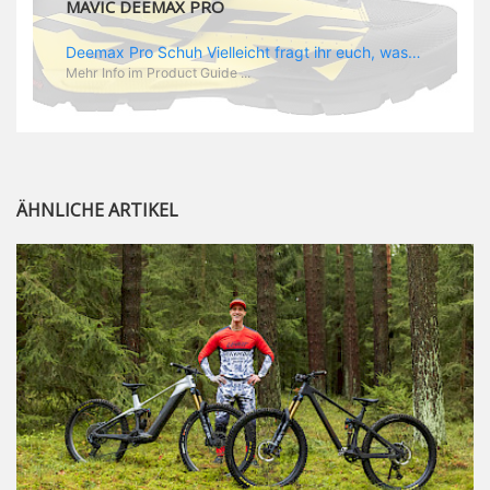
MAVIC DEEMAX PRO
Deemax Pro Schuh Vielleicht fragt ihr euch, was ein Schuh mit Deemax zu tun hat? Nun, hier spielt vor allem der Einsatzzweck eine Rolle: Deemax steht für Gravity pur und dafür ist auch der neue Schuh gedacht, der vor allem den Ideen von Downhill Legende Fabien Barel entspricht. Der Schuh soll ganz der Deemax Philosophie entsprechen: kompromisslose Funktion, effizient und hoher Komfort standen auf der Wunschliste von Fabien. Und das kam dabei heraus: - die neue „Energy Grip AM“ Sohle bietet maximale Stabilität und optimalen Grip auf dem Pedal. - die „Ergo Fit“ Innensohle soll super hohen Komfort bieten und optimal sitzen und zwar den ganzen Tag lang. - eine 3D-Mesch-Konstruktion soll den Fuß belüften und sowohl bei Sonne also auch unter kühlen Bedingungen für optimales Fußklima sorgen - die Assymetrische Konstruktion mit höherem Seitenteil innen soll den Knöchel optimal schützen - extra Schutz für die Zehen und die Fersen
Mehr Info im Product Guide ...
ÄHNLICHE ARTIKEL