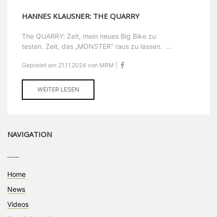
HANNES KLAUSNER: THE QUARRY
The QUARRY: Zeit, mein neues Big Bike zu
testen. Zeit, das „MONSTER“ raus zu lassen. ...
Gepostet am 21.11.2024 von MRM |
WEITER LESEN
NAVIGATION
____
Home
News
Videos