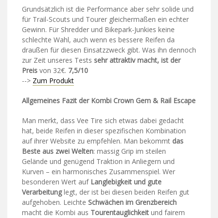
Grundsätzlich ist die Performance aber sehr solide und
für Trail-Scouts und Tourer gleichermaßen ein echter
Gewinn. Für Shredder und Bikepark-Junkies keine
schlechte Wahl, auch wenn es bessere Reifen da
draußen für diesen Einsatzzweck gibt. Was ihn dennoch
zur Zeit unseres Tests
sehr attraktiv macht, ist der
Preis
von 32€.
7,5/10
-->
Zum Produkt
Allgemeines Fazit der Kombi Crown Gem & Rail Escape
Man merkt, dass Vee Tire sich etwas dabei gedacht
hat, beide Reifen in dieser spezifischen Kombination
auf ihrer Website zu empfehlen. Man bekommt
das
Beste aus zwei Welten
: massig Grip im steilen
Gelände und genügend Traktion in Anliegern und
Kurven – ein harmonisches Zusammenspiel. Wer
besonderen Wert auf
Langlebigkeit und gute
Verarbeitung
legt, der ist bei diesen beiden Reifen gut
aufgehoben. Leichte
Schwächen im Grenzbereich
macht die Kombi aus
Tourentauglichkeit
und fairem