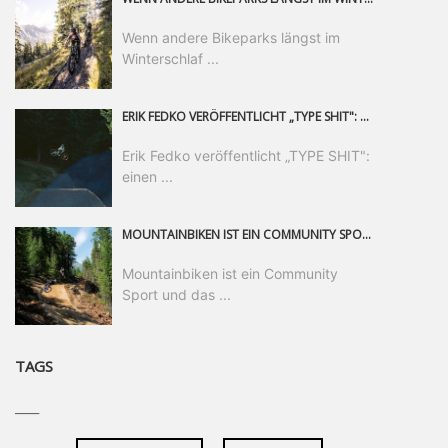
Wenn andere Bikeparks längst im
Winterschlaf ...
ERIK FEDKO VERÖFFENTLICHT „TYPE SHIT": EINEN 23-MINÜTIGEN MOUNTAINBIKE-FILM, ÜBER DREI JAHRE RUND UM DIE WELT GEDREHT. ZEITGLEICH LAUNCHT ER DIE GLEICHNAMIGE KOLLEKTION SEINER BRAND TYPE. EIN SEGMENT DES FILMS ERSCHEINT SEPARAT AUF RED BULL BIKE.
Erik Fedko veröffentlicht „TYPE SHIT":
einen ...
MOUNTAINBIKEN IST EIN COMMUNITY SPORT UND DAS BEWEIST SICH IN DER BIKE REPUBLIC SÖLDEN GERADE EINDRUCKSVOLL AUF ALLEN LEVELN. FREERIDE PROFI, SHAPERIN UND FRISCH GEWÄHLTE SWATCH NINES MVP VERO SANDLER IST BEGEISTERT VON DER VIELFALT DER BIKE DESTINATION, DER NEUEN JUMPLINE UND PLÄDIERT FÜR MUT BEI (FRAUEN) COMMUNITIES. VERO UND IHR VERLOBTER SAM HODGES VERBRINGEN MEHRERE MONATE IN DER BIKE REPUBLIC UND LASSEN UNS DARAN TEILHABEN. UM COMMUNITY GEHT ES AUCH BEI DER PARTNERSCHAFT ZWISCHEN SÖLDEN UND DEM NEUEN RIDERS PARK DONOVALY IN DER SLOWAKEI: DER DORTIGE TOURISMUSDIREKTOR JIRI PEC IST ÜBERZEUGT: VON MEHR BIKEPARKS PROFITIERT DIE GANZE MTB-SZENE – UND MIT DOMINIK LINSER, GESCHÄFTSFÜHRER DER BRS, HAT ER DAMIT DEN PERFEKTEN PARTNER GEFUNDEN.
Mountainbiken ist ein Community
Sport und das ...
TAGS
____