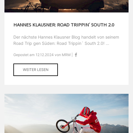
HANNES KLAUSNER: ROAD TRIPPIN´ SOUTH 2.0
Der nächste Hannes Klausner Blog handelt von seinem
Road Trip gen Süden: Road Trippin´ South 2.0! ...
Gepostet am 12.12.2024 von MRM |
WEITER LESEN