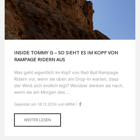
INSIDE TOMMY G – SO SIEHT ES IM KOPF VON
RAMPAGE RIDERN AUS
Was geht eigentlich im Kopf von Red Bull Rampage
Ridern vor, wenn sie oben am Drop-In warten, dass
der Wind sich endlich legt? Worüber denken sie nach,
wenn sie am Morgen des ...
Gepostet am 18.12.2024 von MRM |
WEITER LESEN