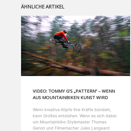
ÄHNLICHE ARTIKEL
VIDEO: TOMMY G’S „PATTERN“ – WENN
AUS MOUNTAINBIKEN KUNST WIRD
Wenn kreative Köpfe ihre Kräfte bündeln,
kann Großes entstehen. Wenn es sich dabei
um Mountainbike-Stylemaster Thomas
Genon und Filmemacher Jules Langeard