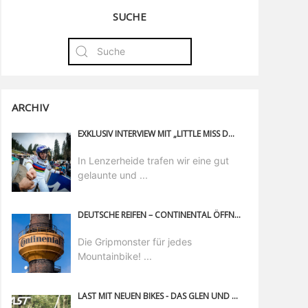
SUCHE
ARCHIV
EXKLUSIV INTERVIEW MIT „LITTLE MISS DOWNHILL“ VALI HÖLL IN LENZERHEIDE
In Lenzerheide trafen wir eine gut
gelaunte und ...
DEUTSCHE REIFEN – CONTINENTAL ÖFFNET FÜR UNS DIE PFORTEN
Die Gripmonster für jedes
Mountainbike! ...
LAST MIT NEUEN BIKES - DAS GLEN UND COAL