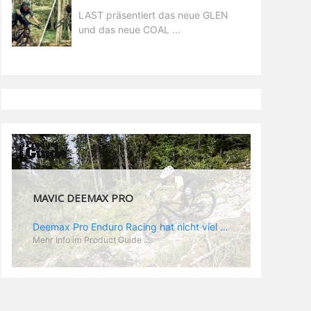
LAST präsentiert das neue GLEN
und das neue COAL ...
MAVIC DEEMAX PRO
Deemax Pro Enduro Racing hat nicht viel mit der gemütlichen Trail Runde nach Feierabend zu tun. Im Racing zählt jede Sekunde und da wird hart geballert. Dementsprechend hoch sind die Belastungen und die Anforderungen an ein spezielles Enduro Laufrad. „Deemax“ als Grundlage ist ein guter Ausgangspunkt. Zusammen mit Sam Hill hat Mavic das „Deemax Pro“ entwickelt, das genau den Anforderungen gerecht wird, die es bedarf, um ein EWS Rennen zu gewinnen (dass es wirklich funktioniert hat Sam ja bereits bewiesen). Was also zeichnet den neuen Laufradsatz aus? - optimales Verhältnis aus Gewicht und Stabilität - neue „Zycral“ Speichen aus einer speziellen Legierung, die besonders gutes „Feedback“ gibt - „Fore Drill“: dieser Begriff steht für Mavics Nippel: die besitzen einen größeren Durchmesser, als normal und die Gewinde in der Speiche werden von innen gebohrt, was der Felgenstruktur eine höhere Stabilität verleihen soll. Das Ergebnis: eine leichtere Felge, die Kräfte besser aufnehmen und absorbieren kann - speziell angepasste Felgenbreite. Im Enduroeinsatz kommen hinten meist Reifen zum Einsatz, die auf gutes Rollen optimiert sind während vorn die griffigeren Profile montiert werden. Demzufolge spart Mavic am Hinterrad Material und Gewicht, indem man eine 25 mm Felge verbaut während vorn, wie am DH Laufrad, eine 28 mm Felge zum Einsatz kommt. „Race Tundes Rim Width“ nennt Mavic das. - natürlich sind auch die „Deemax Pro“ UST, also perfekt für den Tubeless Einsatz geeignet.
Mehr Info im Product Guide ...