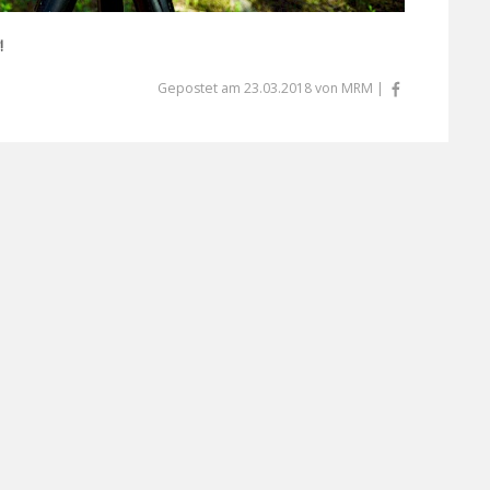
!
Gepostet am 23.03.2018 von MRM |