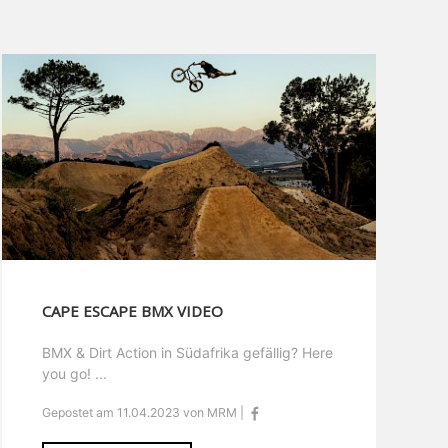
CAPE ESCAPE BMX VIDEO
BMX & Dirt Action in Südafrika gefällig? Here
you go! ...
Gepostet am 11.04.2023 von MRM |