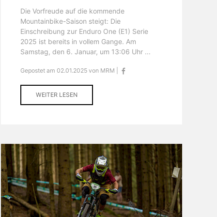
Die Vorfreude auf die kommende
Mountainbike-Saison steigt: Die
Einschreibung zur Enduro One (E1) Serie
2025 ist bereits in vollem Gange. Am
Samstag, den 6. Januar, um 13:06 Uhr ...
Gepostet am 02.01.2025 von MRM |
WEITER LESEN