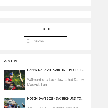
SUCHE
ARCHIV
DANNY MACASKILLS ARCHIV - EPISODE 1 - DIE GESCHICHTE HINTER DEM LOG SLIDE AUS WEE DAY OUT
Während des Lockdowns hat Danny
MacAskill uns ...
HOSCHI DAYS 2023 - DAS BIKE- UND TÖFF-FESTIVAL IN SURSEE!
Am 3. und 4. Juni 2023 erwartet