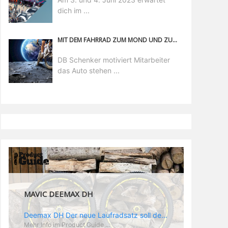
dich im ...
MIT DEM FAHRRAD ZUM MOND UND ZURÜCK
DB Schenker motiviert Mitarbeiter
das Auto stehen ...
MAVIC DEEMAX DH
Deemax DH Der neue Laufradsatz soll den veränderten Ansprüchen im Downhill Einsatz gerecht werden: die Geschwindigkeiten werden immer höher, die Kräfte, die aufs Material wirken ebenfalls. Damit steigen natürlich auch die Ansprüche der Fahrer ans Material. Das einzige, was eventuell niedriger wird, ist der Reifendruck. Somit ergibt sich der Anforderungskatalog an das Deemax-Update. Hier ist das Ergebnis: - der Laufradsatz bekam eine neue Felge mit 28 mm Innenbreite. Laut Scott Sharples ist das der beste Kompromiss aus Stabilität, Gewicht und Steifigkeit, vor allem aber passt diese Breite am besten zu den Reifen, die aktuell auf dem Markt sind und im Renneinsatz gefahren werden. Es gehe auch breite und schmaler, 28 mm hätten sich aber im Test als Optimum herausgestellt. - mit einem 4D-Fertigungsprozess wurde die Materialverteilung optimiert: Stabilität dort, wo sie erforderlich ist, Gewichtsersparnis da, wo es Sinn macht. Somit gibt Mavic eine GGewichtsersparnis von 15 % an, ohne an Stabilität einzubüßen - neue, ultraleichte „double butted“ Speichen und ein super effizienter Freilauf - Mavics bewährtes UST System für perfekte Kompatibilität mit Tubeless Reifen - Gewicht (Laufradset): 1944 g)
Mehr Info im Product Guide ...