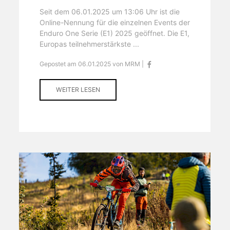
Seit dem 06.01.2025 um 13:06 Uhr ist die
Online-Nennung für die einzelnen Events der
Enduro One Serie (E1) 2025 geöffnet. Die E1,
Europas teilnehmerstärkste ...
Gepostet am 06.01.2025 von MRM |
WEITER LESEN