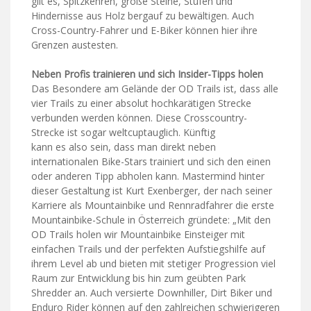
gilt es, Spitzkehren, große Steine, Stufen und
Hindernisse aus Holz bergauf zu bewältigen. Auch
Cross-Country-Fahrer und E-Biker können hier ihre
Grenzen austesten.
Neben Profis trainieren und sich Insider-Tipps holen
Das Besondere am Gelände der OD Trails ist, dass alle
vier Trails zu einer absolut hochkarätigen Strecke
verbunden werden können. Diese Crosscountry-
Strecke ist sogar weltcuptauglich. Künftig
kann es also sein, dass man direkt neben
internationalen Bike-Stars trainiert und sich den einen
oder anderen Tipp abholen kann. Mastermind hinter
dieser Gestaltung ist Kurt Exenberger, der nach seiner
Karriere als Mountainbike und Rennradfahrer die erste
Mountainbike-Schule in Österreich gründete: „Mit den
OD Trails holen wir Mountainbike Einsteiger mit
einfachen Trails und der perfekten Aufstiegshilfe auf
ihrem Level ab und bieten mit stetiger Progression viel
Raum zur Entwicklung bis hin zum geübten Park
Shredder an. Auch versierte Downhiller, Dirt Biker und
Enduro Rider können auf den zahlreichen schwierigeren