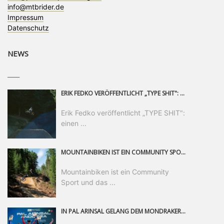
info@mtbrider.de
Impressum
Datenschutz
NEWS
____
ERIK FEDKO VERÖFFENTLICHT „TYPE SHIT": EINEN 23-MINÜTIGEN MOUNTAINBIKE-FILM, ÜBER DREI JAHRE RUND UM DIE WELT GEDREHT. ZEITGLEICH LAUNCHT ER DIE GLEICHNAMIGE KOLLEKTION SEINER BRAND TYPE. EIN SEGMENT DES FILMS ERSCHEINT SEPARAT AUF RED BULL BIKE.
Erik Fedko veröffentlicht „TYPE SHIT":
einen ...
MOUNTAINBIKEN IST EIN COMMUNITY SPORT UND DAS BEWEIST SICH IN DER BIKE REPUBLIC SÖLDEN GERADE EINDRUCKSVOLL AUF ALLEN LEVELN. FREERIDE PROFI, SHAPERIN UND FRISCH GEWÄHLTE SWATCH NINES MVP VERO SANDLER IST BEGEISTERT VON DER VIELFALT DER BIKE DESTINATION, DER NEUEN JUMPLINE UND PLÄDIERT FÜR MUT BEI (FRAUEN) COMMUNITIES. VERO UND IHR VERLOBTER SAM HODGES VERBRINGEN MEHRERE MONATE IN DER BIKE REPUBLIC UND LASSEN UNS DARAN TEILHABEN. UM COMMUNITY GEHT ES AUCH BEI DER PARTNERSCHAFT ZWISCHEN SÖLDEN UND DEM NEUEN RIDERS PARK DONOVALY IN DER SLOWAKEI: DER DORTIGE TOURISMUSDIREKTOR JIRI PEC IST ÜBERZEUGT: VON MEHR BIKEPARKS PROFITIERT DIE GANZE MTB-SZENE – UND MIT DOMINIK LINSER, GESCHÄFTSFÜHRER DER BRS, HAT ER DAMIT DEN PERFEKTEN PARTNER GEFUNDEN.
Mountainbiken ist ein Community
Sport und das ...
IN PAL ARINSAL GELANG DEM MONDRAKER FACTORY RACING DH-TEAM DER ERSTE PODIUMSERFOLG DER SAISON. NACHDEM ER DAS GANZE WOCHENENDE ÜBER EIN HERAUSRAGENDES TEMPO GEZEIGT HATTE, LEGTE RYAN „PINKY“ PINKERTON EINEN SENSATIONELLEN RENNLAUF HIN UND SICHERTE SICH DEN DRITTEN PLATZ – EIN ERGEBNIS, DAS DIE HARTE ARBEIT DES TEAMS BELOHNT UND EINEN WICHTIGEN WENDEPUNKT FÜR DEN WEITEREN SAISONVERLAUF MARKIERT.