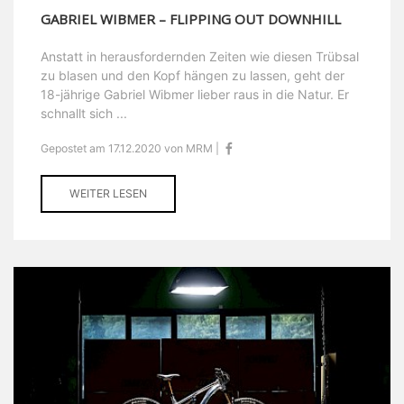
GABRIEL WIBMER – FLIPPING OUT DOWNHILL
Anstatt in herausfordernden Zeiten wie diesen Trübsal
zu blasen und den Kopf hängen zu lassen, geht der
18-jährige Gabriel Wibmer lieber raus in die Natur. Er
schnallt sich ...
Gepostet am 17.12.2020 von MRM |
WEITER LESEN