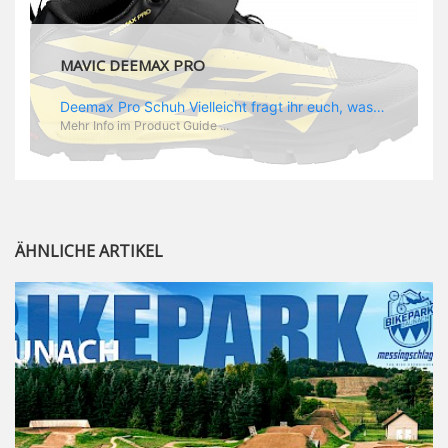
MAVIC DEEMAX PRO
Deemax Pro Schuh Vielleicht fragt ihr euch, was ein Schuh mit Deemax zu tun hat? Nun, hier spielt vor allem der Einsatzzweck eine Rolle: Deemax steht für Gravity pur und dafür ist auch der neue Schuh gedacht, der vor allem den Ideen von Downhill Legende Fabien Barel entspricht. Der Schuh soll ganz der Deemax Philosophie entsprechen: kompromisslose Funktion, effizient und hoher Komfort standen auf der Wunschliste von Fabien. Und das kam dabei heraus: - die neue „Energy Grip AM“ Sohle bietet maximale Stabilität und optimalen Grip auf dem Pedal. - die „Ergo Fit“ Innensohle soll super hohen Komfort bieten und optimal sitzen und zwar den ganzen Tag lang. - eine 3D-Mesch-Konstruktion soll den Fuß belüften und sowohl bei Sonne also auch unter kühlen Bedingungen für optimales Fußklima sorgen - die Assymetrische Konstruktion mit höherem Seitenteil innen soll den Knöchel optimal schützen - extra Schutz für die Zehen und die Fersen
Mehr Info im Product Guide ...
ÄHNLICHE ARTIKEL