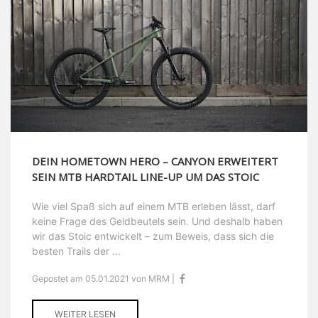
DEIN HOMETOWN HERO – CANYON ERWEITERT
SEIN MTB HARDTAIL LINE-UP UM DAS STOIC
Wie viel Spaß sich auf einem MTB erleben lässt, darf
keine Frage des Geldbeutels sein. Und deshalb haben
wir das Stoic entwickelt – zum Beweis, dass sich die
besten Trails der ...
Gepostet am 05.01.2021 von MRM |
WEITER LESEN