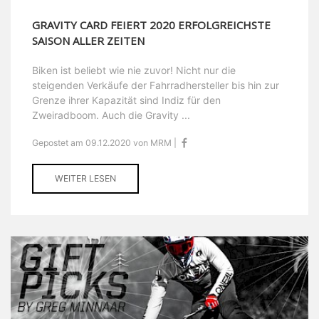
GRAVITY CARD FEIERT 2020 ERFOLGREICHSTE
SAISON ALLER ZEITEN
Biken ist beliebt wie nie zuvor! Nicht nur die
steigenden Verkäufe der Fahrradhersteller bis hin zur
Grenze ihrer Kapazität sind Indiz für den
Zweiradboom. Auch die Gravity ...
Gepostet am 09.12.2020 von MRM |
WEITER LESEN