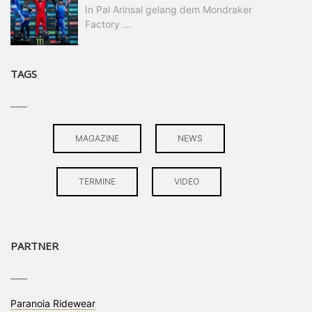
In Pal Arinsal gelang dem Mondraker
Factory ...
TAGS
____
MAGAZINE
NEWS
TERMINE
VIDEO
PARTNER
____
Paranoia Ridewear