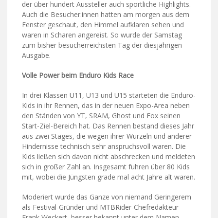
der über hundert Aussteller auch sportliche Highlights.
Auch die Besucher:innen hatten am morgen aus dem
Fenster geschaut, den Himmel aufklaren sehen und
waren in Scharen angereist. So wurde der Samstag
zum bisher besucherreichsten Tag der diesjährigen
Ausgabe.
Volle Power beim Enduro Kids Race
In drei Klassen U11, U13 und U15 starteten die Enduro-
Kids in ihr Rennen, das in der neuen Expo-Area neben
den Ständen von YT, SRAM, Ghost und Fox seinen
Start-Ziel-Bereich hat. Das Rennen bestand dieses Jahr
aus zwei Stages, die wegen ihrer Wurzeln und anderer
Hindernisse technisch sehr anspruchsvoll waren. Die
Kids ließen sich davon nicht abschrecken und meldeten
sich in großer Zahl an. Insgesamt fuhren über 80 Kids
mit, wobei die Jüngsten grade mal acht Jahre alt waren.
Moderiert wurde das Ganze von niemand Geringerem
als Festival-Gründer und MTBRider-Chefredakteur
Frank Weckert, besser bekannt unter dem Namen