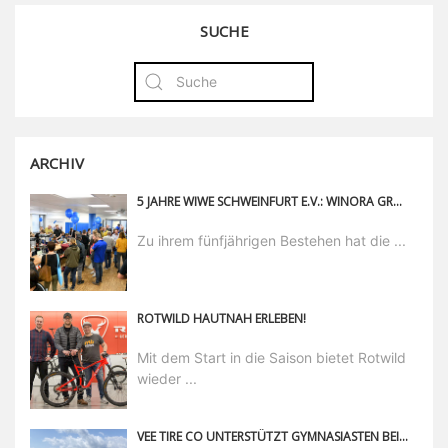
SUCHE
ARCHIV
5 JAHRE WIWE SCHWEINFURT E.V.: WINORA GROUP FEIERT MIT
Zu ihrem fünfjährigen Bestehen hat die ...
ROTWILD HAUTNAH ERLEBEN!
Mit dem Start in die Saison bietet Rotwild
wieder ...
VEE TIRE CO UNTERSTÜTZT GYMNASIASTEN BEI ALPENÜBERQUERUNG