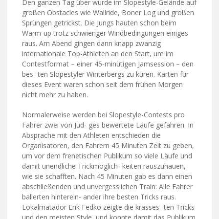
Den ganzen Tag über wurde im Slopestyle-Gelände auf
großen Obstacles wie Wallride, Boner Log und großen
Sprüngen getrickst. Die Jungs hauten schon beim
Warm-up trotz schwieriger Windbedingungen einiges
raus. Am Abend gingen dann knapp zwanzig
internationale Top-Athleten an den Start, um im
Contestformat – einer 45-minütigen Jamsession – den
bes- ten Slopestyler Winterbergs zu küren. Karten für
dieses Event waren schon seit dem frühen Morgen
nicht mehr zu haben.
Normalerweise werden bei Slopestyle-Contests pro
Fahrer zwei von Jud- ges bewertete Läufe gefahren. In
Absprache mit den Athleten entschieden die
Organisatoren, den Fahrern 45 Minuten Zeit zu geben,
um vor dem frenetischen Publikum so viele Läufe und
damit unendliche Trickmöglich- keiten rauszuhauen,
wie sie schafften. Nach 45 Minuten gab es dann einen
abschließenden und unvergesslichen Train: Alle Fahrer
ballerten hinterein- ander ihre besten Tricks raus.
Lokalmatador Erik Fedko zeigte die krasses- ten Tricks
und den meisten Style, und konnte damit das Publikum