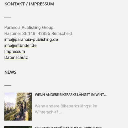
KONTAKT / IMPRESSUM
____
Paranoia Publishing Group
Hastener Str.149, 42855 Remscheid
info@paranoia-publishing.de
info@mtbrider.de
Impressum
Datenschutz
NEWS
____
WENN ANDERE BIKEPARKS LÄNGST IM WINTERSCHLAF SIND, IST MAN IN SAALFELDEN LEOGANG IMMER NOCH AM MOUNTAINBIKEN. IST DER HERBST DIE SCHÖNSTE ZEIT DES JAHRES? AUF DEN TRAILS RUND UM SAALFELDEN LEOGANG UND IM EPIC BIKEPARK LEOGANG IST ER DAS AUF JEDEN FALL – UND DIE GEFÜHLT DIE LÄNGSTE NOCH DAZU. NOCH BIS MINDESTENS 8. NOVEMBER STEHT DAS PINZGAUER MOUNTAINBIKE-PARADIES ALLEN RIDERN OFFEN, DIE EINFACH NICHT GENUG KRIEGEN KÖNNEN. DABEI HÄLT DIE GOLDENE JAHRESZEIT IN SAALFELDEN LEOGANG WEIT MEHR ALS LINES, TRAILS UND HERBSTPANORAMEN BEREIT: MIT DEM BIKE FESTIVAL, VERSCHIEDENEN LADIES SHRED EVENTS UND EINEM DIE GESAMTE SAISON ANDAUERNDEN PHOTO CONTEST ZUM 25-JÄHRIGEN BIKEPARK-JUBILÄUM GIBT ES RUND UM ÖSTERREICHS ÄLTESTEN BIKEPARK EINIGES ZU ERLEBEN.
Wenn andere Bikeparks längst im
Winterschlaf ...