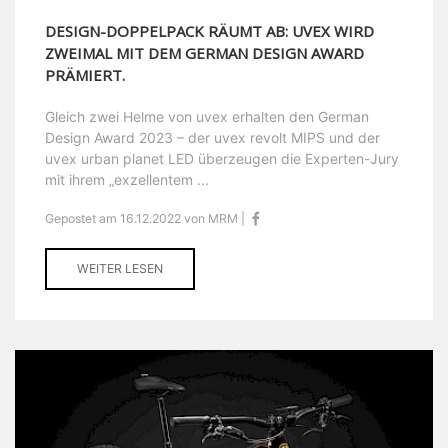
DESIGN-DOPPELPACK RÄUMT AB: UVEX WIRD
ZWEIMAL MIT DEM GERMAN DESIGN AWARD
PRÄMIERT.
Gleich zwei Helme von uvex erhalten den German
Design Award 2023 – der uvex revolt MIPS und der
uvex urban planet LED überzeugen die Experten-Jury
mit ihrem „exzellentem ...
Gepostet am 16.12.2022 von MRM |
WEITER LESEN