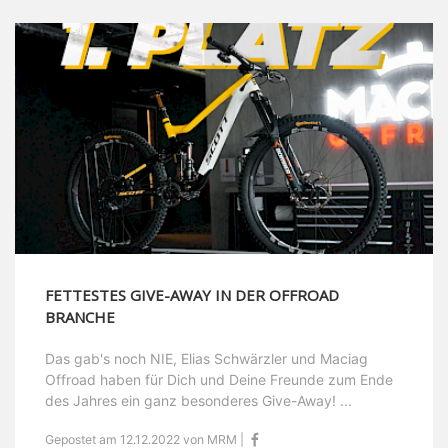
FETTESTES GIVE-AWAY IN DER OFFROAD
BRANCHE
Das gab's noch NIE, Elias Schwärzler und Maciag
Offroad haben für Dich und Deine Freunde zum Ende
des Jahres ein ganz besonderes Give-Away! ...
Gepostet am 12.12.2022 von MRM |