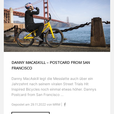
DANNY MACASKILL – POSTCARD FROM SAN
FRANCISCO
Danny MacAskill legt die Messlatte auch über ein
Jahrzehnt nach seinem viralen Street Trials Hit
Inspired Bicycles noch einmal etwas höher. Dannys
Postcard from San Francisco ...
Gepostet am 29.11.2022 von MRM |