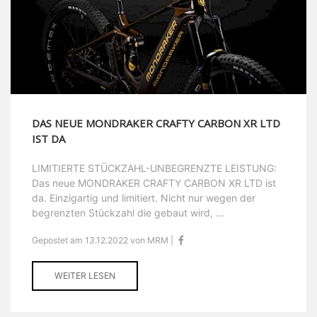
DAS NEUE MONDRAKER CRAFTY CARBON XR LTD
IST DA
LIMITIERTE STÜCKZAHL-UNBEGRENZTE LEISTUNG:
Das neue MONDRAKER CRAFTY CARBON XR LTD ist
da. Einzigartig und limitiert. Nicht nur wegen der
begrenzten Stückzahl die gebaut wird, ...
Gepostet am 13.12.2022 von MRM |
WEITER LESEN