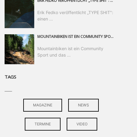
ERIK FEDKO VERÖFFENTLICHT „TYPE SHIT": EINEN 23-MINÜTIGEN MOUNTAINBIKE-FILM, ÜBER DREI JAHRE RUND UM DIE WELT GEDREHT. ZEITGLEICH LAUNCHT ER DIE GLEICHNAMIGE KOLLEKTION SEINER BRAND TYPE. EIN SEGMENT DES FILMS ERSCHEINT SEPARAT AUF RED BULL BIKE.
Erik Fedko veröffentlicht „TYPE SHIT":
einen ...
MOUNTAINBIKEN IST EIN COMMUNITY SPORT UND DAS BEWEIST SICH IN DER BIKE REPUBLIC SÖLDEN GERADE EINDRUCKSVOLL AUF ALLEN LEVELN. FREERIDE PROFI, SHAPERIN UND FRISCH GEWÄHLTE SWATCH NINES MVP VERO SANDLER IST BEGEISTERT VON DER VIELFALT DER BIKE DESTINATION, DER NEUEN JUMPLINE UND PLÄDIERT FÜR MUT BEI (FRAUEN) COMMUNITIES. VERO UND IHR VERLOBTER SAM HODGES VERBRINGEN MEHRERE MONATE IN DER BIKE REPUBLIC UND LASSEN UNS DARAN TEILHABEN. UM COMMUNITY GEHT ES AUCH BEI DER PARTNERSCHAFT ZWISCHEN SÖLDEN UND DEM NEUEN RIDERS PARK DONOVALY IN DER SLOWAKEI: DER DORTIGE TOURISMUSDIREKTOR JIRI PEC IST ÜBERZEUGT: VON MEHR BIKEPARKS PROFITIERT DIE GANZE MTB-SZENE – UND MIT DOMINIK LINSER, GESCHÄFTSFÜHRER DER BRS, HAT ER DAMIT DEN PERFEKTEN PARTNER GEFUNDEN.
Mountainbiken ist ein Community
Sport und das ...
TAGS
____
MAGAZINE
NEWS
TERMINE
VIDEO