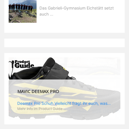
Das Gabrieli-Gymnasium Eichstätt setzt
auch ...
MAVIC DEEMAX PRO
Deemax Pro Schuh Vielleicht fragt ihr euch, was ein Schuh mit Deemax zu tun hat? Nun, hier spielt vor allem der Einsatzzweck eine Rolle: Deemax steht für Gravity pur und dafür ist auch der neue Schuh gedacht, der vor allem den Ideen von Downhill Legende Fabien Barel entspricht. Der Schuh soll ganz der Deemax Philosophie entsprechen: kompromisslose Funktion, effizient und hoher Komfort standen auf der Wunschliste von Fabien. Und das kam dabei heraus: - die neue „Energy Grip AM“ Sohle bietet maximale Stabilität und optimalen Grip auf dem Pedal. - die „Ergo Fit“ Innensohle soll super hohen Komfort bieten und optimal sitzen und zwar den ganzen Tag lang. - eine 3D-Mesch-Konstruktion soll den Fuß belüften und sowohl bei Sonne also auch unter kühlen Bedingungen für optimales Fußklima sorgen - die Assymetrische Konstruktion mit höherem Seitenteil innen soll den Knöchel optimal schützen - extra Schutz für die Zehen und die Fersen
Mehr Info im Product Guide ...