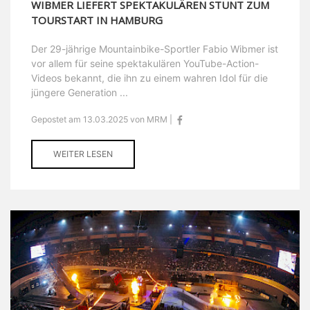
WIBMER LIEFERT SPEKTAKULÄREN STUNT ZUM
TOURSTART IN HAMBURG
Der 29-jährige Mountainbike-Sportler Fabio Wibmer ist
vor allem für seine spektakulären YouTube-Action-
Videos bekannt, die ihn zu einem wahren Idol für die
jüngere Generation ...
Gepostet am 13.03.2025 von MRM |
WEITER LESEN