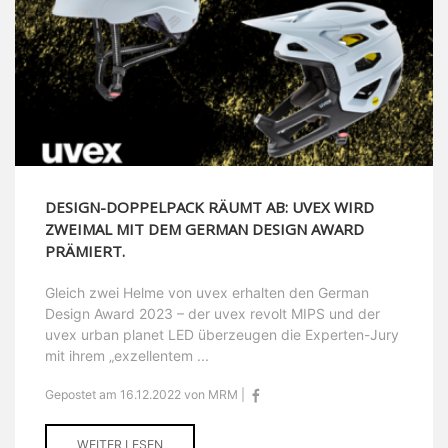
DESIGN-DOPPELPACK RÄUMT AB: UVEX WIRD
ZWEIMAL MIT DEM GERMAN DESIGN AWARD
PRÄMIERT.
Gleich zwei Helme von uvex erhalten den German
Design Award 2023 – der uvex revolt MIPS und der
uvex urban planet LED überzeugen die Experten-Jury
mit ihrem „exzellentem ...
Gepostet am 16.12.2022 von MRM |
WEITER LESEN