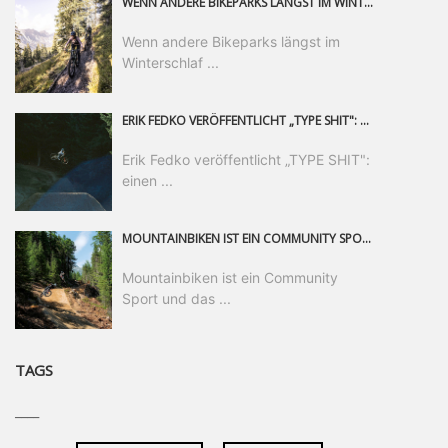
WENN ANDERE BIKEPARKS LÄNGST IM WINTERSCHLAF SIND, IST MAN IN SAALFELDEN LEOGANG IMMER NOCH AM MOUNTAINBIKEN. IST DER HERBST DIE SCHÖNSTE ZEIT DES JAHRES? AUF DEN TRAILS RUND UM SAALFELDEN LEOGANG UND IM EPIC BIKEPARK LEOGANG IST ER DAS AUF JEDEN FALL – UND DIE GEFÜHLT DIE LÄNGSTE NOCH DAZU. NOCH BIS MINDESTENS 8. NOVEMBER STEHT DAS PINZGAUER MOUNTAINBIKE-PARADIES ALLEN RIDERN OFFEN, DIE EINFACH NICHT GENUG KRIEGEN KÖNNEN. DABEI HÄLT DIE GOLDENE JAHRESZEIT IN SAALFELDEN LEOGANG WEIT MEHR ALS LINES, TRAILS UND HERBSTPANORAMEN BEREIT: MIT DEM BIKE FESTIVAL, VERSCHIEDENEN LADIES SHRED EVENTS UND EINEM DIE GESAMTE SAISON ANDAUERNDEN PHOTO CONTEST ZUM 25-JÄHRIGEN BIKEPARK-JUBILÄUM GIBT ES RUND UM ÖSTERREICHS ÄLTESTEN BIKEPARK EINIGES ZU ERLEBEN.
Wenn andere Bikeparks längst im
Winterschlaf ...
ERIK FEDKO VERÖFFENTLICHT „TYPE SHIT": EINEN 23-MINÜTIGEN MOUNTAINBIKE-FILM, ÜBER DREI JAHRE RUND UM DIE WELT GEDREHT. ZEITGLEICH LAUNCHT ER DIE GLEICHNAMIGE KOLLEKTION SEINER BRAND TYPE. EIN SEGMENT DES FILMS ERSCHEINT SEPARAT AUF RED BULL BIKE.
Erik Fedko veröffentlicht „TYPE SHIT":
einen ...
MOUNTAINBIKEN IST EIN COMMUNITY SPORT UND DAS BEWEIST SICH IN DER BIKE REPUBLIC SÖLDEN GERADE EINDRUCKSVOLL AUF ALLEN LEVELN. FREERIDE PROFI, SHAPERIN UND FRISCH GEWÄHLTE SWATCH NINES MVP VERO SANDLER IST BEGEISTERT VON DER VIELFALT DER BIKE DESTINATION, DER NEUEN JUMPLINE UND PLÄDIERT FÜR MUT BEI (FRAUEN) COMMUNITIES. VERO UND IHR VERLOBTER SAM HODGES VERBRINGEN MEHRERE MONATE IN DER BIKE REPUBLIC UND LASSEN UNS DARAN TEILHABEN. UM COMMUNITY GEHT ES AUCH BEI DER PARTNERSCHAFT ZWISCHEN SÖLDEN UND DEM NEUEN RIDERS PARK DONOVALY IN DER SLOWAKEI: DER DORTIGE TOURISMUSDIREKTOR JIRI PEC IST ÜBERZEUGT: VON MEHR BIKEPARKS PROFITIERT DIE GANZE MTB-SZENE – UND MIT DOMINIK LINSER, GESCHÄFTSFÜHRER DER BRS, HAT ER DAMIT DEN PERFEKTEN PARTNER GEFUNDEN.
Mountainbiken ist ein Community
Sport und das ...
TAGS
____