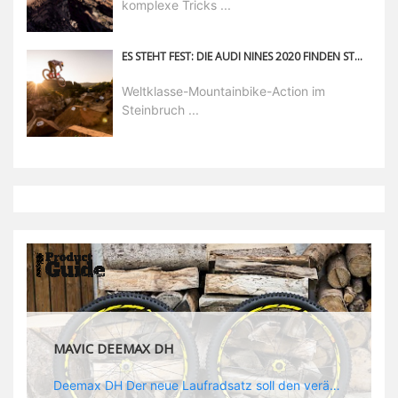
komplexe Tricks ...
ES STEHT FEST: DIE AUDI NINES 2020 FINDEN STATT!
Weltklasse-Mountainbike-Action im
Steinbruch ...
MAVIC DEEMAX DH
Deemax DH Der neue Laufradsatz soll den veränderten Ansprüchen im Downhill Einsatz gerecht werden: die Geschwindigkeiten werden immer höher, die Kräfte, die aufs Material wirken ebenfalls. Damit steigen natürlich auch die Ansprüche der Fahrer ans Material. Das einzige, was eventuell niedriger wird, ist der Reifendruck. Somit ergibt sich der Anforderungskatalog an das Deemax-Update. Hier ist das Ergebnis: - der Laufradsatz bekam eine neue Felge mit 28 mm Innenbreite. Laut Scott Sharples ist das der beste Kompromiss aus Stabilität, Gewicht und Steifigkeit, vor allem aber passt diese Breite am besten zu den Reifen, die aktuell auf dem Markt sind und im Renneinsatz gefahren werden. Es gehe auch breite und schmaler, 28 mm hätten sich aber im Test als Optimum herausgestellt. - mit einem 4D-Fertigungsprozess wurde die Materialverteilung optimiert: Stabilität dort, wo sie erforderlich ist, Gewichtsersparnis da, wo es Sinn macht. Somit gibt Mavic eine GGewichtsersparnis von 15 % an, ohne an Stabilität einzubüßen - neue, ultraleichte „double butted“ Speichen und ein super effizienter Freilauf - Mavics bewährtes UST System für perfekte Kompatibilität mit Tubeless Reifen - Gewicht (Laufradset): 1944 g)