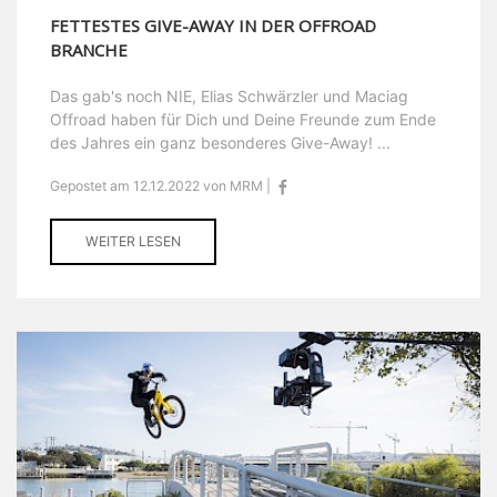
FETTESTES GIVE-AWAY IN DER OFFROAD
BRANCHE
Das gab's noch NIE, Elias Schwärzler und Maciag
Offroad haben für Dich und Deine Freunde zum Ende
des Jahres ein ganz besonderes Give-Away! ...
Gepostet am 12.12.2022 von MRM |
WEITER LESEN