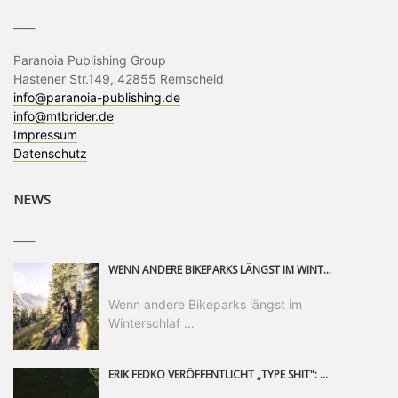
____
Paranoia Publishing Group
Hastener Str.149, 42855 Remscheid
info@paranoia-publishing.de
info@mtbrider.de
Impressum
Datenschutz
NEWS
____
WENN ANDERE BIKEPARKS LÄNGST IM WINTERSCHLAF SIND, IST MAN IN SAALFELDEN LEOGANG IMMER NOCH AM MOUNTAINBIKEN. IST DER HERBST DIE SCHÖNSTE ZEIT DES JAHRES? AUF DEN TRAILS RUND UM SAALFELDEN LEOGANG UND IM EPIC BIKEPARK LEOGANG IST ER DAS AUF JEDEN FALL – UND DIE GEFÜHLT DIE LÄNGSTE NOCH DAZU. NOCH BIS MINDESTENS 8. NOVEMBER STEHT DAS PINZGAUER MOUNTAINBIKE-PARADIES ALLEN RIDERN OFFEN, DIE EINFACH NICHT GENUG KRIEGEN KÖNNEN. DABEI HÄLT DIE GOLDENE JAHRESZEIT IN SAALFELDEN LEOGANG WEIT MEHR ALS LINES, TRAILS UND HERBSTPANORAMEN BEREIT: MIT DEM BIKE FESTIVAL, VERSCHIEDENEN LADIES SHRED EVENTS UND EINEM DIE GESAMTE SAISON ANDAUERNDEN PHOTO CONTEST ZUM 25-JÄHRIGEN BIKEPARK-JUBILÄUM GIBT ES RUND UM ÖSTERREICHS ÄLTESTEN BIKEPARK EINIGES ZU ERLEBEN.
Wenn andere Bikeparks längst im
Winterschlaf ...
ERIK FEDKO VERÖFFENTLICHT „TYPE SHIT": EINEN 23-MINÜTIGEN MOUNTAINBIKE-FILM, ÜBER DREI JAHRE RUND UM DIE WELT GEDREHT. ZEITGLEICH LAUNCHT ER DIE GLEICHNAMIGE KOLLEKTION SEINER BRAND TYPE. EIN SEGMENT DES FILMS ERSCHEINT SEPARAT AUF RED BULL BIKE.