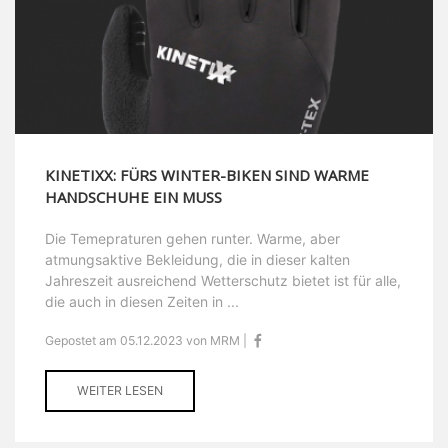
KINETIXX: FÜRS WINTER-BIKEN SIND WARME
HANDSCHUHE EIN MUSS
Die Temepraturen gehen runter. Warme, aber
atmungsaktive Bekleidung, die in dieser kalten
Jahreszeit ausreichend Wetterschutz bietet ist für alle,
die auch in diesen Zeiten in ...
Gepostet am 05.12.2023 von MRM |
WEITER LESEN