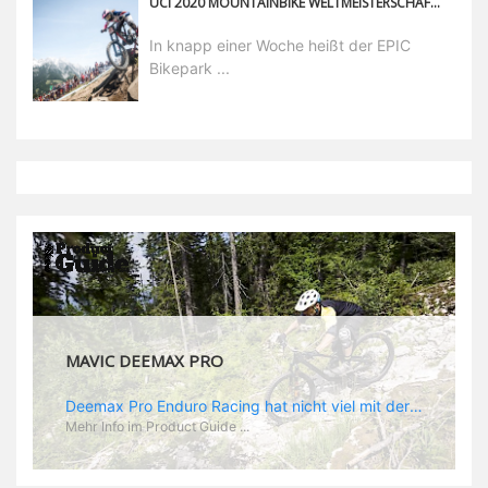
UCI 2020 MOUNTAINBIKE WELTMEISTERSCHAFT – VORFREUDE BEI DEN ATHLETEN
In knapp einer Woche heißt der EPIC
Bikepark ...
MAVIC DEEMAX DH
Deemax DH Der neue Laufradsatz soll den veränderten Ansprüchen im Downhill Einsatz gerecht werden: die Geschwindigkeiten werden immer höher, die Kräfte, die aufs Material wirken ebenfalls. Damit steigen natürlich auch die Ansprüche der Fahrer ans Material. Das einzige, was eventuell niedriger wird, ist der Reifendruck. Somit ergibt sich der Anforderungskatalog an das Deemax-Update. Hier ist das Ergebnis: - der Laufradsatz bekam eine neue Felge mit 28 mm Innenbreite. Laut Scott Sharples ist das der beste Kompromiss aus Stabilität, Gewicht und Steifigkeit, vor allem aber passt diese Breite am besten zu den Reifen, die aktuell auf dem Markt sind und im Renneinsatz gefahren werden. Es gehe auch breite und schmaler, 28 mm hätten sich aber im Test als Optimum herausgestellt. - mit einem 4D-Fertigungsprozess wurde die Materialverteilung optimiert: Stabilität dort, wo sie erforderlich ist, Gewichtsersparnis da, wo es Sinn macht. Somit gibt Mavic eine GGewichtsersparnis von 15 % an, ohne an Stabilität einzubüßen - neue, ultraleichte „double butted“ Speichen und ein super effizienter Freilauf - Mavics bewährtes UST System für perfekte Kompatibilität mit Tubeless Reifen - Gewicht (Laufradset): 1944 g)
Mehr Info im Product Guide ...