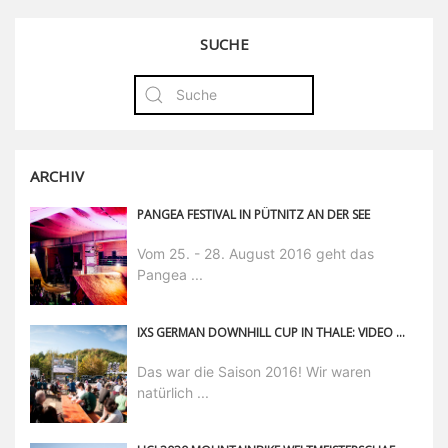
SUCHE
ARCHIV
PANGEA FESTIVAL IN PÜTNITZ AN DER SEE
Vom 25. - 28. August 2016 geht das
Pangea ...
IXS GERMAN DOWNHILL CUP IN THALE: VIDEO UND FOTOS VOM RENNEN
Das war die Saison 2016! Wir waren
natürlich ...