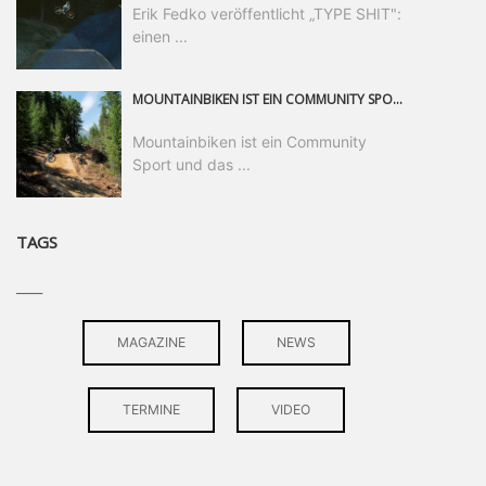
Erik Fedko veröffentlicht „TYPE SHIT":
einen ...
MOUNTAINBIKEN IST EIN COMMUNITY SPORT UND DAS BEWEIST SICH IN DER BIKE REPUBLIC SÖLDEN GERADE EINDRUCKSVOLL AUF ALLEN LEVELN. FREERIDE PROFI, SHAPERIN UND FRISCH GEWÄHLTE SWATCH NINES MVP VERO SANDLER IST BEGEISTERT VON DER VIELFALT DER BIKE DESTINATION, DER NEUEN JUMPLINE UND PLÄDIERT FÜR MUT BEI (FRAUEN) COMMUNITIES. VERO UND IHR VERLOBTER SAM HODGES VERBRINGEN MEHRERE MONATE IN DER BIKE REPUBLIC UND LASSEN UNS DARAN TEILHABEN. UM COMMUNITY GEHT ES AUCH BEI DER PARTNERSCHAFT ZWISCHEN SÖLDEN UND DEM NEUEN RIDERS PARK DONOVALY IN DER SLOWAKEI: DER DORTIGE TOURISMUSDIREKTOR JIRI PEC IST ÜBERZEUGT: VON MEHR BIKEPARKS PROFITIERT DIE GANZE MTB-SZENE – UND MIT DOMINIK LINSER, GESCHÄFTSFÜHRER DER BRS, HAT ER DAMIT DEN PERFEKTEN PARTNER GEFUNDEN.
Mountainbiken ist ein Community
Sport und das ...
TAGS
____
MAGAZINE
NEWS
TERMINE
VIDEO