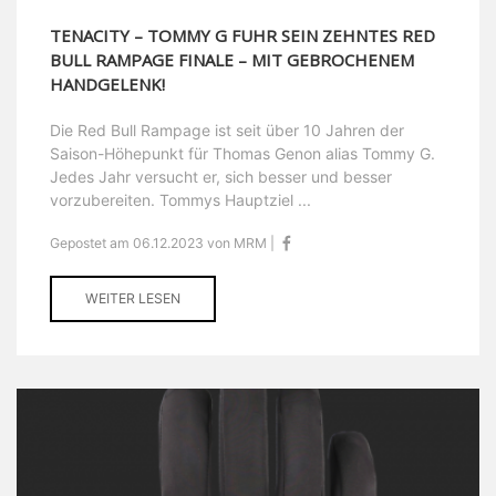
TENACITY – TOMMY G FUHR SEIN ZEHNTES RED
BULL RAMPAGE FINALE – MIT GEBROCHENEM
HANDGELENK!
Die Red Bull Rampage ist seit über 10 Jahren der
Saison-Höhepunkt für Thomas Genon alias Tommy G.
Jedes Jahr versucht er, sich besser und besser
vorzubereiten. Tommys Hauptziel ...
Gepostet am 06.12.2023 von MRM |
WEITER LESEN