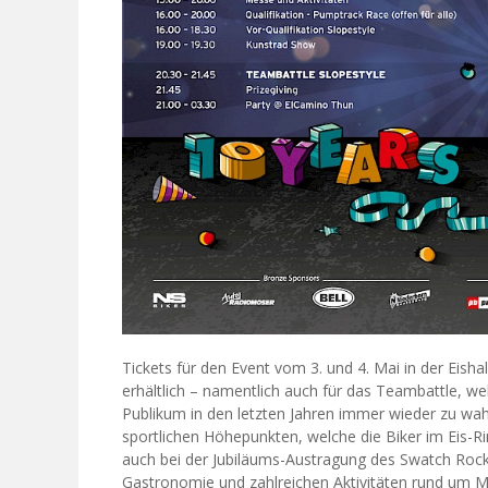
Tickets für den Event vom 3. und 4. Mai in der Eisha
erhältlich – namentlich auch für das Teambattle, we
Publikum in den letzten Jahren immer wieder zu wa
sportlichen Höhepunkten, welche die Biker im Eis-Ri
auch bei der Jubiläums-Austragung des Swatch Roc
Gastronomie und zahlreichen Aktivitäten rund um Mo