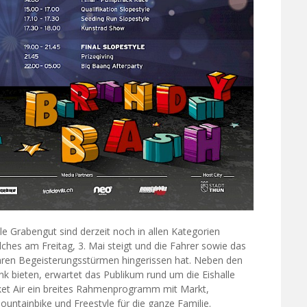
lle Grabengut sind derzeit noch in allen Kategorien
lches am Freitag, 3. Mai steigt und die Fahrer sowie das
hren Begeisterungsstürmen hingerissen hat. Neben den
nk bieten, erwartet das Publikum rund um die Eishalle
ket Air ein breites Rahmenprogramm mit Markt,
untainbike und Freestyle für die ganze Familie.