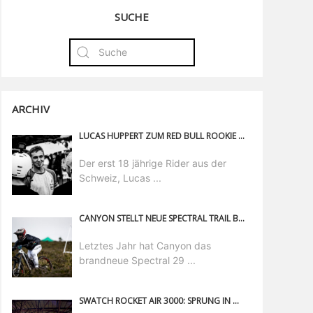
SUCHE
ARCHIV
LUCAS HUPPERT ZUM RED BULL ROOKIE DES JAHRES 2018 GEKRÖNT
Der erst 18 jährige Rider aus der
Schweiz, Lucas ...
CANYON STELLT NEUE SPECTRAL TRAIL BIKES VOR
Letztes Jahr hat Canyon das
brandneue Spectral 29 ...
SWATCH ROCKET AIR 3000: SPRUNG IN DIE ZUKUNFT AN DIESEM WOCHENENDE!