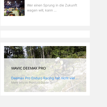
Wer einen Sprung in die Zukunft
wagen will, kann ...
MAVIC DEEMAX PRO
Deemax Pro Enduro Racing hat nicht viel mit der gemütlichen Trail Runde nach Feierabend zu tun. Im Racing zählt jede Sekunde und da wird hart geballert. Dementsprechend hoch sind die Belastungen und die Anforderungen an ein spezielles Enduro Laufrad. „Deemax“ als Grundlage ist ein guter Ausgangspunkt. Zusammen mit Sam Hill hat Mavic das „Deemax Pro“ entwickelt, das genau den Anforderungen gerecht wird, die es bedarf, um ein EWS Rennen zu gewinnen (dass es wirklich funktioniert hat Sam ja bereits bewiesen). Was also zeichnet den neuen Laufradsatz aus? - optimales Verhältnis aus Gewicht und Stabilität - neue „Zycral“ Speichen aus einer speziellen Legierung, die besonders gutes „Feedback“ gibt - „Fore Drill“: dieser Begriff steht für Mavics Nippel: die besitzen einen größeren Durchmesser, als normal und die Gewinde in der Speiche werden von innen gebohrt, was der Felgenstruktur eine höhere Stabilität verleihen soll. Das Ergebnis: eine leichtere Felge, die Kräfte besser aufnehmen und absorbieren kann - speziell angepasste Felgenbreite. Im Enduroeinsatz kommen hinten meist Reifen zum Einsatz, die auf gutes Rollen optimiert sind während vorn die griffigeren Profile montiert werden. Demzufolge spart Mavic am Hinterrad Material und Gewicht, indem man eine 25 mm Felge verbaut während vorn, wie am DH Laufrad, eine 28 mm Felge zum Einsatz kommt. „Race Tundes Rim Width“ nennt Mavic das. - natürlich sind auch die „Deemax Pro“ UST, also perfekt für den Tubeless Einsatz geeignet.
Mehr Info im Product Guide ...