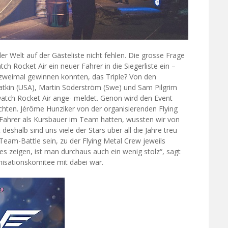
er Welt auf der Gästeliste nicht fehlen. Die grosse Frage
ch Rocket Air ein neuer Fahrer in die Siegerliste ein –
t zweimal gewinnen konnten, das Triple? Von den
tkin (USA), Martin Söderström (Swe) und Sam Pilgrim
Swatch Rocket Air ange- meldet. Genon wird den Event
chten. Jérôme Hunziker von der organisierenden Flying
Fahrer als Kursbauer im Team hatten, wussten wir von
deshalb sind uns viele der Stars über all die Jahre treu
 Team-Battle sein, zu der Flying Metal Crew jeweils
les zeigen, ist man durchaus auch ein wenig stolz“, sagt
nisationskomitee mit dabei war.